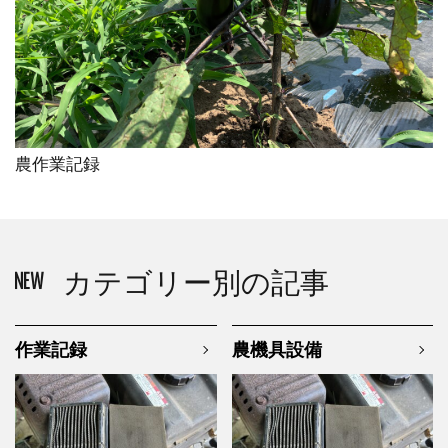
農作業記録
カテゴリー別の記事
作業記録
農機具設備