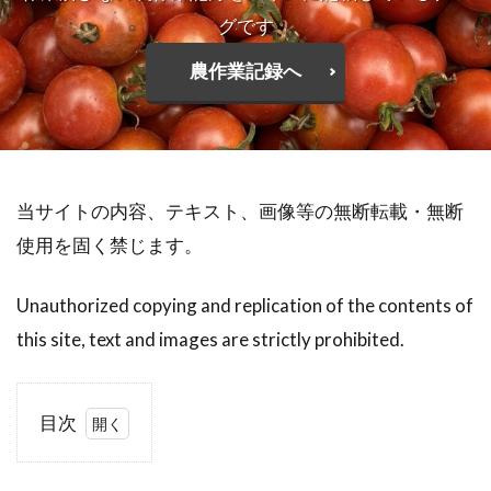
グです
農作業記録へ
当サイトの内容、テキスト、画像等の無断転載・無断
使用を固く禁じます。
Unauthorized copying and replication of the contents of
this site, text and images are strictly prohibited.
目次
1
作