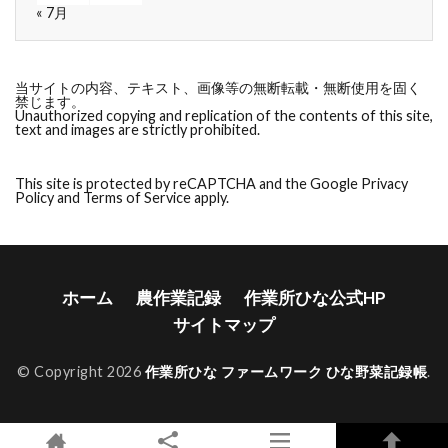
« 7月
当サイトの内容、テキスト、画像等の無断転載・無断使用を固く
禁じます。
Unauthorized copying and replication of the contents of this site,
text and images are strictly prohibited.
This site is protected by reCAPTCHA and the Google
Privacy
Policy
and
Terms of Service
apply.
ホーム
農作業記録
作業所ひな公式HP
サイトマップ
© Copyright 2026
作業所ひな ファームワーク ひな野菜記録帳
.