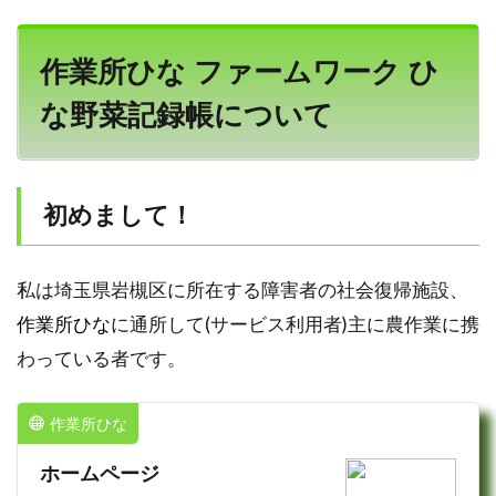
業
所
ひ
作業所ひな ファームワーク ひ
な
フ
な野菜記録帳について
ァ
ー
ム
ワ
初めまして！
ー
ク
ひ
私は埼玉県岩槻区に所在する障害者の社会復帰施設、
な
野
作業所ひな
に通所して(サービス利用者)主に農作業に携
菜
わっている者です。
記
録
帳
作業所ひな
に
つ
ホームページ
い