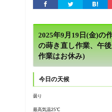
2025年9月19日(金
の蒔き直し作業、午後
作業はお休み)
今日の天候
曇り
最高気温25℃