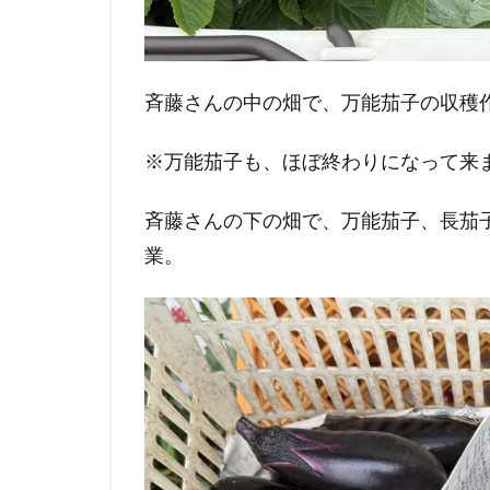
斉藤さんの中の畑で、万能茄子の収穫
※万能茄子も、ほぼ終わりになって来
斉藤
さんの下の畑で、万能茄子、長茄
業。