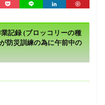
)の作業記録 (ブロッコリーの種
が防災訓練の為に午前中の