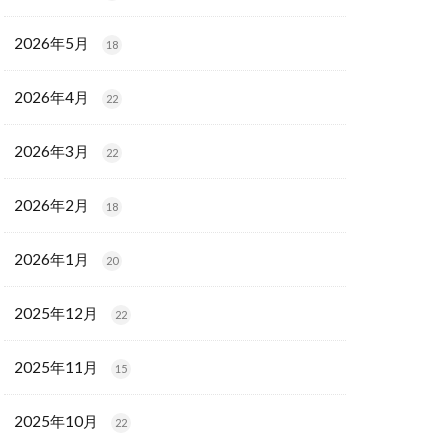
2026年5月
18
2026年4月
22
2026年3月
22
2026年2月
18
2026年1月
20
2025年12月
22
2025年11月
15
2025年10月
22