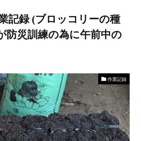
の作業記録 (ブロッコリーの種
が防災訓練の為に午前中の
作業記録