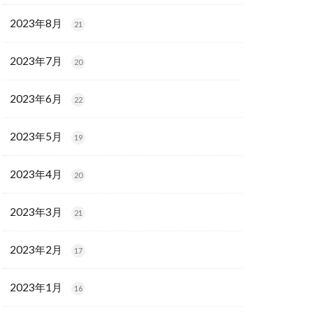
2023年8月
21
2023年7月
20
2023年6月
22
2023年5月
19
2023年4月
20
2023年3月
21
2023年2月
17
2023年1月
16