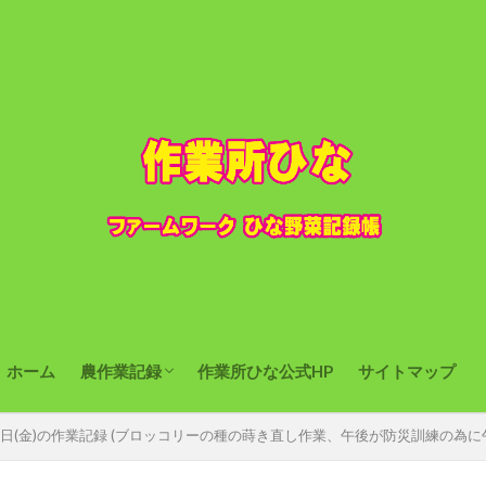
ホーム
農作業記録
作業所ひな公式HP
サイトマップ
お知らせ
作業記録
作業計画
農機具設備
19日(金)の作業記録 (ブロッコリーの種の蒔き直し作業、午後が防災訓練の為