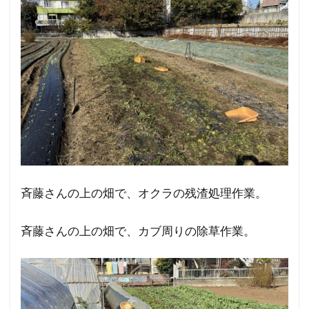
斉藤さんの上の畑で、オクラの残渣処理作業。
斉藤さんの上の畑で、カブ周りの除草作業。