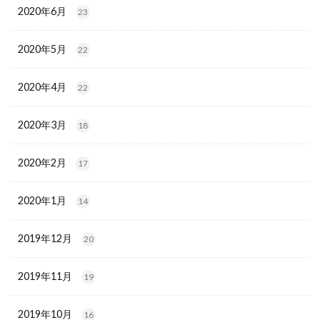
2020年6月
23
2020年5月
22
2020年4月
22
2020年3月
18
2020年2月
17
2020年1月
14
2019年12月
20
2019年11月
19
2019年10月
16