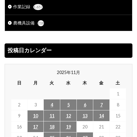
作業記録
1,657
農機具設備
218
投稿日カレンダー
2025年11月
日
月
火
水
木
金
土
1
2
3
4
5
6
7
8
9
10
11
12
13
14
15
16
17
18
19
20
21
22