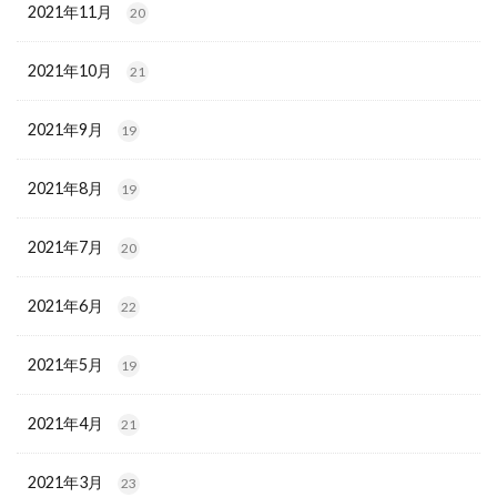
2021年11月
20
2021年10月
21
2021年9月
19
2021年8月
19
2021年7月
20
2021年6月
22
2021年5月
19
2021年4月
21
2021年3月
23