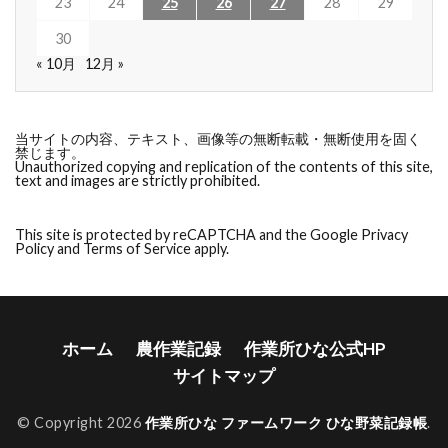
23
24
25
26
27
28
29
30
« 10月
12月 »
当サイトの内容、テキスト、画像等の無断転載・無断使用を固く
禁じます。
Unauthorized copying and replication of the contents of this site,
text and images are strictly prohibited.
This site is protected by reCAPTCHA and the Google
Privacy
Policy
and
Terms of Service
apply.
ホーム
農作業記録
作業所ひな公式HP
サイトマップ
© Copyright 2026
作業所ひな ファームワーク ひな野菜記録帳
.