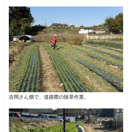
吉岡さん畑で、道路際の除草作業。