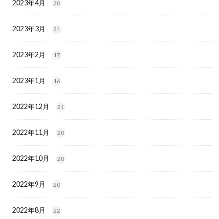
2023年4月
20
2023年3月
21
2023年2月
17
2023年1月
16
2022年12月
21
2022年11月
20
2022年10月
20
2022年9月
20
2022年8月
22