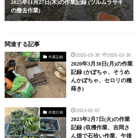
2025年11月27日(木)の作業記録 (ツルムラサキ
の撤去作業)
関連する記事
2020-03-30
2020-03-30
作業記録
2020年3月30日(月)の作業
記録 (かぼちゃ、そうめ
んかぼちゃ、セロリの種
蒔き)
2023-02-07
作業計画
2023年2月7日(火)の作業
記録 (収穫作業、吉岡さ
ん畑で石拾い作業、午後