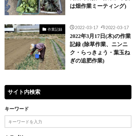
は畑作業ミーティング)
2022-03-17
2022-03-17
作業記録
2022年3月17日(木)の作業
記録 (除草作業、ニンニ
ク・らっきょう・葉玉ね
ぎの追肥作業)
サイト内検索
キーワード