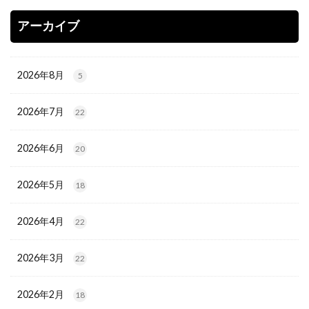
アーカイブ
2026年8月
5
2026年7月
22
2026年6月
20
2026年5月
18
2026年4月
22
2026年3月
22
2026年2月
18