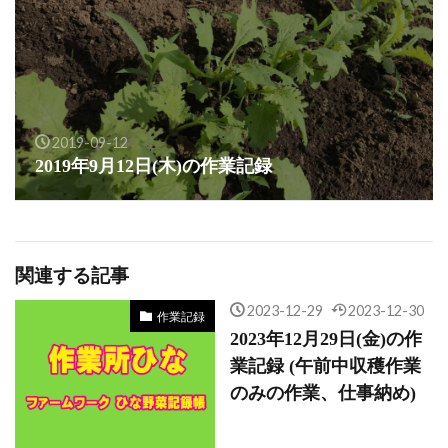
2019-09-12
2019年9月12日(木)の作業記録
関連する記事
2023-12-29
2023-12-30
作業記録
2023年12月29日(金)の作
業記録 (午前中収穫作業
のみの作業、仕事納め)