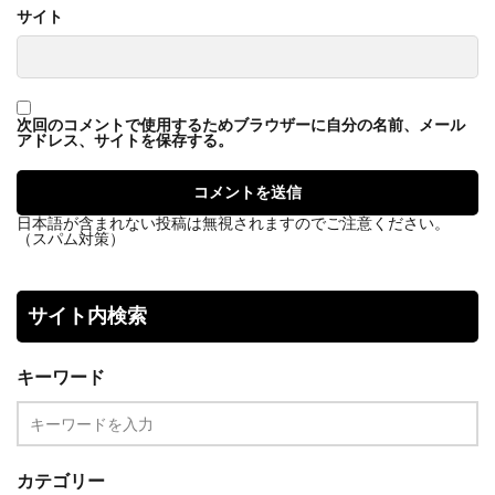
サイト
次回のコメントで使用するためブラウザーに自分の名前、メール
アドレス、サイトを保存する。
日本語が含まれない投稿は無視されますのでご注意ください。
（スパム対策）
サイト内検索
キーワード
カテゴリー