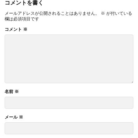
コメントを書く
メールアドレスが公開されることはありません。
※
が付いている
欄は必須項目です
コメント
※
名前
※
メール
※