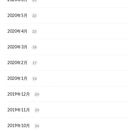
2020年5月
22
2020年4月
22
2020年3月
18
2020年2月
17
2020年1月
14
2019年12月
20
2019年11月
19
2019年10月
16