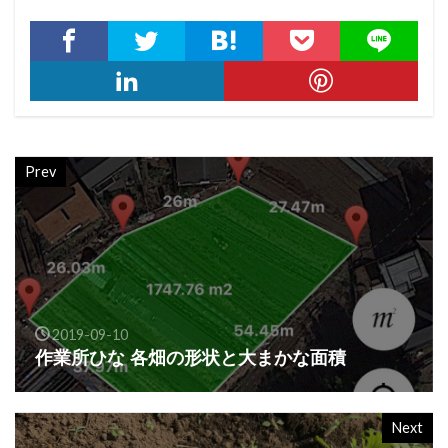
Prev
2019-09-10
作業所ひな 各畑の形状と大まかな面積
Next