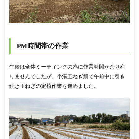
PM時間帯の作業
午後は全体ミーティングの為に作業時間が余り有
りませんでしたが、小溝玉ねぎ畑で午前中に引き
続き玉ねぎの定植作業を進めました。