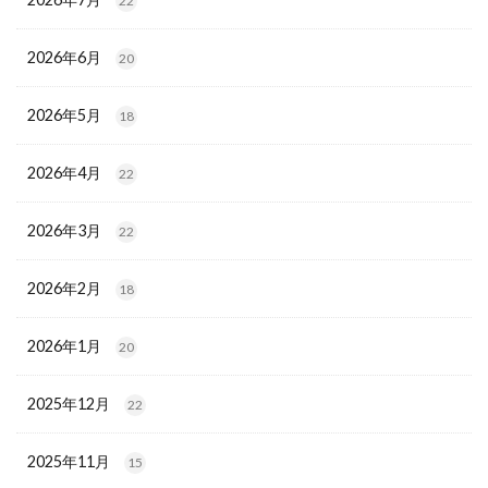
22
2026年6月
20
2026年5月
18
2026年4月
22
2026年3月
22
2026年2月
18
2026年1月
20
2025年12月
22
2025年11月
15