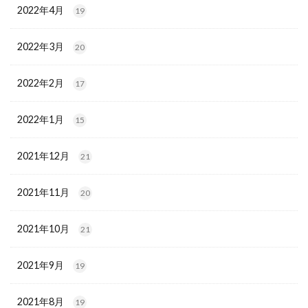
2022年4月
19
2022年3月
20
2022年2月
17
2022年1月
15
2021年12月
21
2021年11月
20
2021年10月
21
2021年9月
19
2021年8月
19