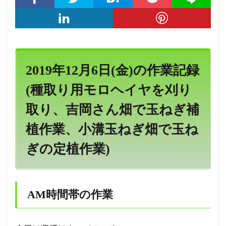
2019年12月6日(金)の作業記録
(種取り用モロヘイヤを刈り
取り、吉岡さん畑で玉ねぎ補
植作業、小溝玉ねぎ畑で玉ね
ぎの定植作業)
AM時間帯の作業