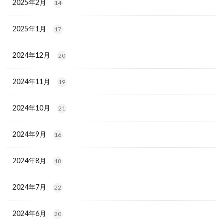
2025年2月
14
2025年1月
17
2024年12月
20
2024年11月
19
2024年10月
21
2024年9月
16
2024年8月
18
2024年7月
22
2024年6月
20