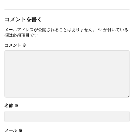
コメントを書く
メールアドレスが公開されることはありません。
※
が付いている
欄は必須項目です
コメント
※
名前
※
メール
※