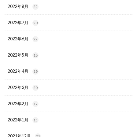
2022年8月
22
2022年7月
20
2022年6月
22
2022年5月
18
2022年4月
19
2022年3月
20
2022年2月
17
2022年1月
15
2021年12月
21