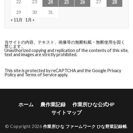
22
23
24
25
26
27
28
29
30
31
« 11月
1月 »
当サイトの内容、テキスト、画像等の無断転載・無断使用を固く
禁じます。
Unauthorized copying and replication of the contents of this site,
text and images are strictly prohibited.
This site is protected by reCAPTCHA and the Google
Privacy
Policy
and
Terms of Service
apply.
ホーム
農作業記録
作業所ひな公式HP
サイトマップ
© Copyright 2026
作業所ひな ファームワーク ひな野菜記録帳
.