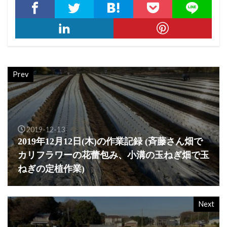
Prev
2019-12-13
2019年12月12日(木)の作業記録 (斉藤さん畑で
カリフラワーの花蕾包み、小溝の玉ねぎ畑で玉
ねぎの定植作業)
Next