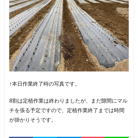
↑本日作業終了時の写真です。
8割は定植作業は終わりましたが、まだ隙間にマル
チを張る予定ですので、定植作業終了までは時間
が掛かりそうです。