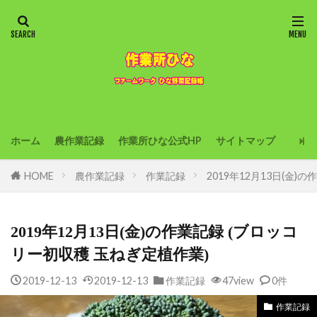
ホーム
農作業記録
作業所ひな公式HP
サイトマップ
HOME
農作業記録
作業記録
2019年12月13日(金
2019年12月13日(金)の作業記録 (ブロッコ
リー初収穫 玉ねぎ定植作業)
2019-12-13
2019-12-13
作業記録
47view
0件
作業記録