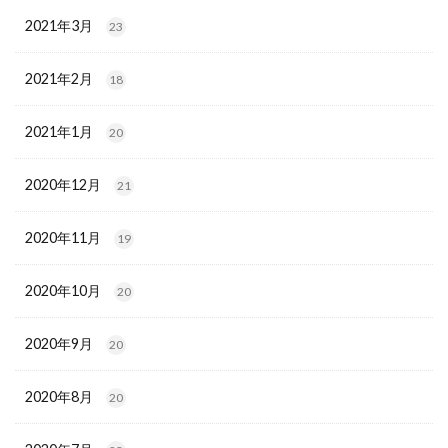
2021年3月
23
2021年2月
18
2021年1月
20
2020年12月
21
2020年11月
19
2020年10月
20
2020年9月
20
2020年8月
20