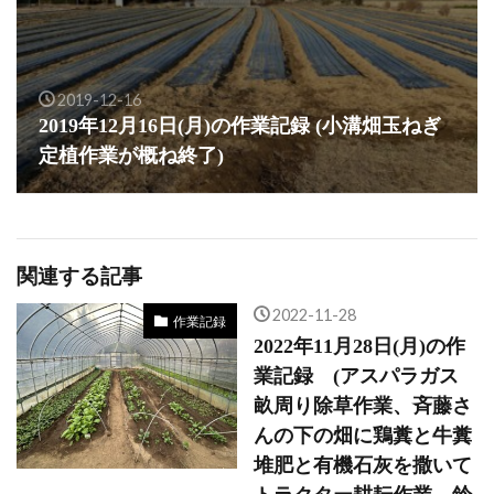
2019-12-16
2019年12月16日(月)の作業記録 (小溝畑玉ねぎ
定植作業が概ね終了)
関連する記事
2022-11-28
作業記録
2022年11月28日(月)の作
業記録 (アスパラガス
畝周り除草作業、斉藤さ
んの下の畑に鶏糞と牛糞
堆肥と有機石灰を撒いて