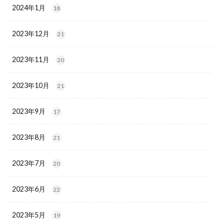
2024年1月
18
2023年12月
21
2023年11月
20
2023年10月
21
2023年9月
17
2023年8月
21
2023年7月
20
2023年6月
22
2023年5月
19