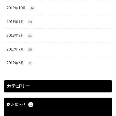
2019年10月
16
2019年9月
23
2019年8月
23
2019年7月
26
2019年6月
8
カテゴリー
お知らせ
12