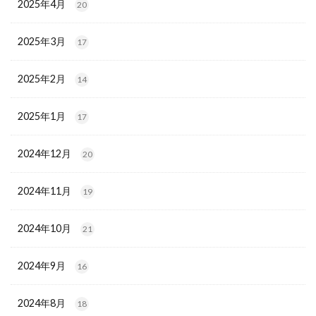
2025年4月
20
2025年3月
17
2025年2月
14
2025年1月
17
2024年12月
20
2024年11月
19
2024年10月
21
2024年9月
16
2024年8月
18