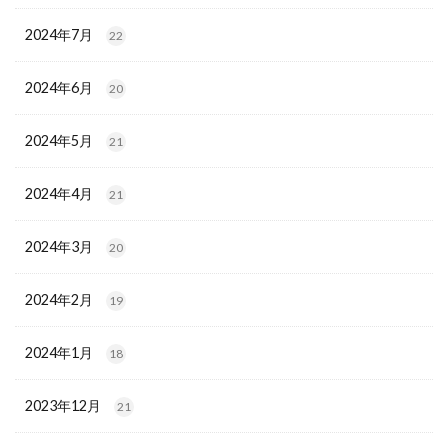
2024年7月
22
2024年6月
20
2024年5月
21
2024年4月
21
2024年3月
20
2024年2月
19
2024年1月
18
2023年12月
21