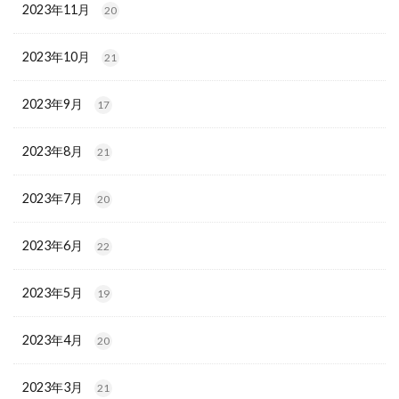
2023年11月
20
2023年10月
21
2023年9月
17
2023年8月
21
2023年7月
20
2023年6月
22
2023年5月
19
2023年4月
20
2023年3月
21