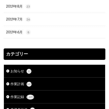
2019年8月
23
2019年7月
26
2019年6月
8
カテゴリー
お知らせ
12
作業計画
167
作業記録
1,659