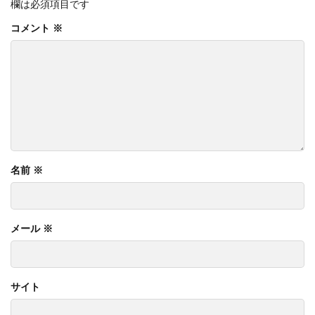
欄は必須項目です
コメント
※
名前
※
メール
※
サイト