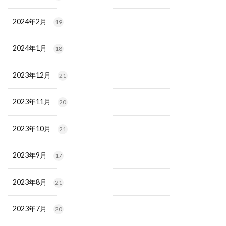
2024年2月
19
2024年1月
18
2023年12月
21
2023年11月
20
2023年10月
21
2023年9月
17
2023年8月
21
2023年7月
20