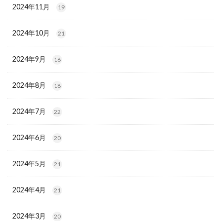
2024年11月
19
2024年10月
21
2024年9月
16
2024年8月
18
2024年7月
22
2024年6月
20
2024年5月
21
2024年4月
21
2024年3月
20