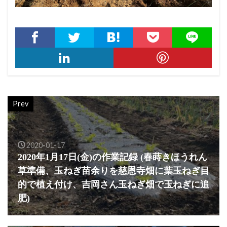
Prev
2020-01-17
2020年1月17日(金)の作業記録 (春蒔きほうれん
草準備、玉ねぎ苗余りを慈恩寺畑に葉玉ねぎ目
的で植え付け、吉岡さん玉ねぎ畑で玉ねぎに追
肥)