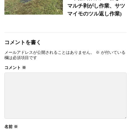
マルチ剥がし作業、サツ
マイモのツル返し作業)
コメントを書く
メールアドレスが公開されることはありません。
※
が付いている
欄は必須項目です
コメント
※
名前
※