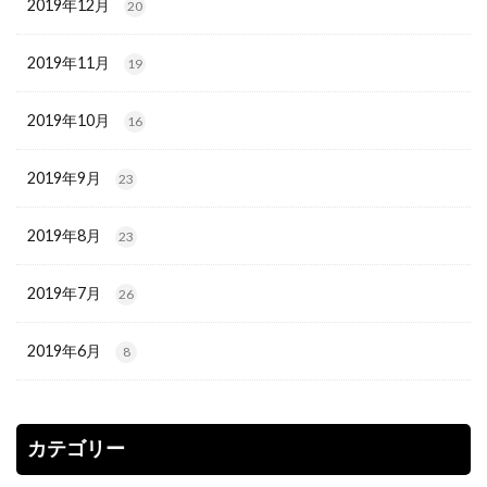
2019年12月
20
2019年11月
19
2019年10月
16
2019年9月
23
2019年8月
23
2019年7月
26
2019年6月
8
カテゴリー