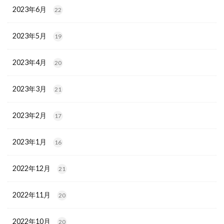
2023年6月
22
2023年5月
19
2023年4月
20
2023年3月
21
2023年2月
17
2023年1月
16
2022年12月
21
2022年11月
20
2022年10月
20