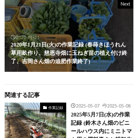
Next
2020-01-21
2020年1月21日(火)の作業記録 (春蒔きほうれん
草用畝作り、慈恩寺畑に玉ねぎ苗の植え付け終
了、吉岡さん畑の追肥作業終了)
関連する記事
2025-05-07
2025-05-08
作業記録
2025年5月7日(水)の作業
記録 (鈴木さん畑のビニ
ールハウス内にミニトマ