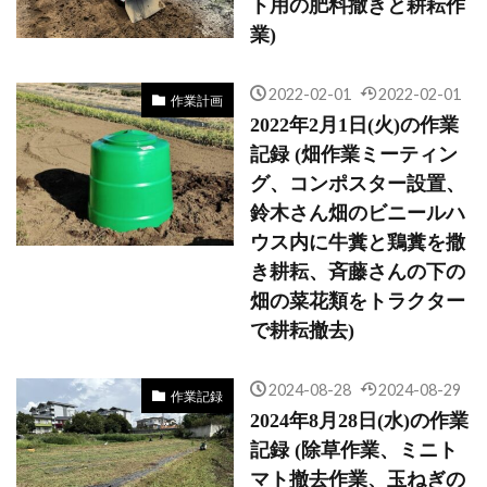
ト用の肥料撒きと耕耘作
業)
2022-02-01
2022-02-01
作業計画
2022年2月1日(火)の作業
記録 (畑作業ミーティン
グ、コンポスター設置、
鈴木さん畑のビニールハ
ウス内に牛糞と鶏糞を撒
き耕耘、斉藤さんの下の
畑の菜花類をトラクター
で耕耘撤去)
2024-08-28
2024-08-29
作業記録
2024年8月28日(水)の作業
記録 (除草作業、ミニト
マト撤去作業、玉ねぎの