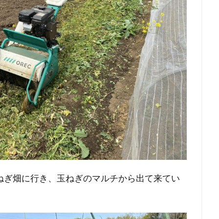
ねぎ畑に行き、玉ねぎのマルチから出て来てい