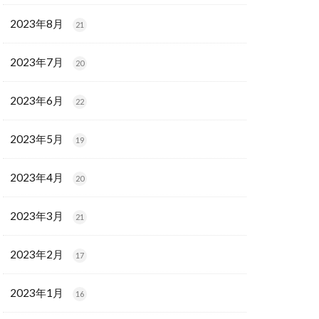
2023年8月
21
2023年7月
20
2023年6月
22
2023年5月
19
2023年4月
20
2023年3月
21
2023年2月
17
2023年1月
16