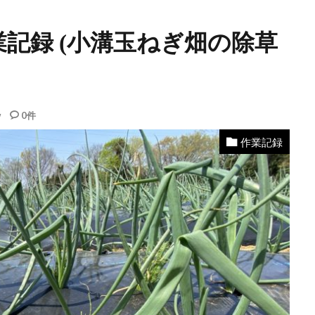
作業記録 (小溝玉ねぎ畑の除草
w
0件
作業記録