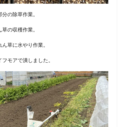
部分の除草作業。
ん草の収穫作業。
れん草に水やり作業。
イフモアで潰しました。