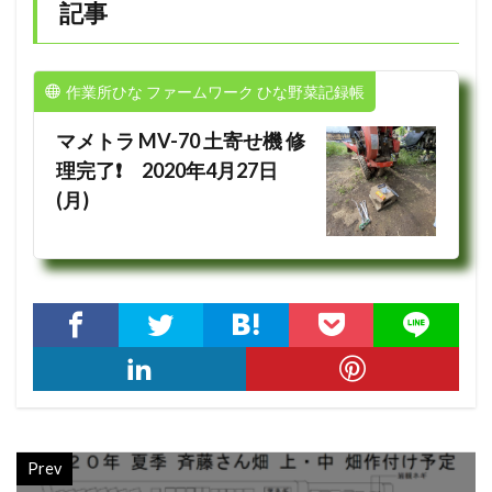
記事
作業所ひな ファームワーク ひな野菜記録帳
マメトラ MV-70 土寄せ機 修
理完了❗ 2020年4月27日
(月)
Prev