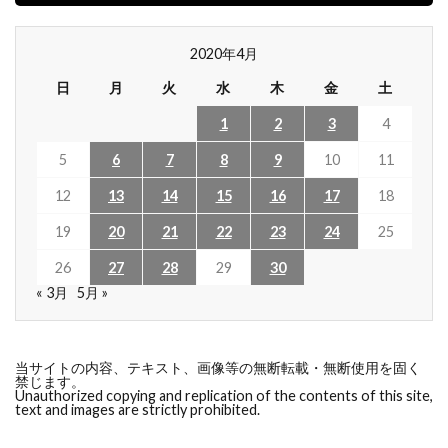
2020年4月
日
月
火
水
木
金
土
1
2
3
4
5
6
7
8
9
10
11
12
13
14
15
16
17
18
19
20
21
22
23
24
25
26
27
28
29
30
« 3月
5月 »
当サイトの内容、テキスト、画像等の無断転載・無断使用を固く
禁じます。
Unauthorized copying and replication of the contents of this site,
text and images are strictly prohibited.