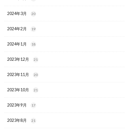
2024年3月
20
2024年2月
19
2024年1月
18
2023年12月
21
2023年11月
20
2023年10月
21
2023年9月
17
2023年8月
21