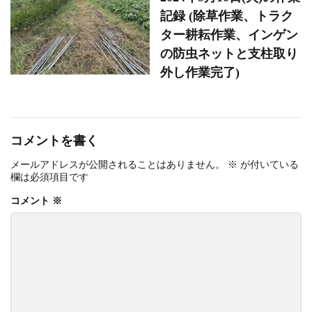
記録 (除草作業、トラク
ター耕耘作業、インゲン
の防虫ネットと支柱取り
外し作業完了)
コメントを書く
メールアドレスが公開されることはありません。
※
が付いている
欄は必須項目です
コメント
※