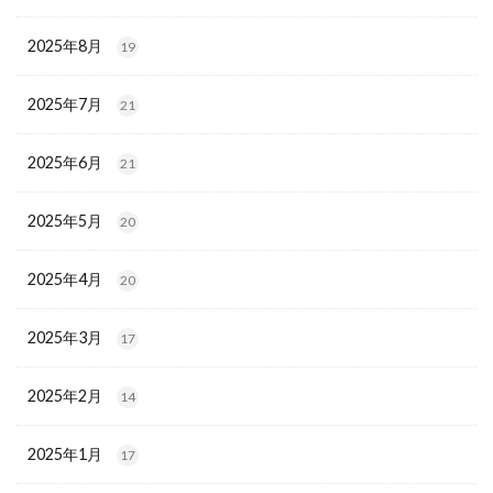
2025年8月
19
2025年7月
21
2025年6月
21
2025年5月
20
2025年4月
20
2025年3月
17
2025年2月
14
2025年1月
17