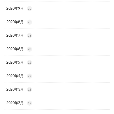
2020年9月
20
2020年8月
20
2020年7月
23
2020年6月
23
2020年5月
22
2020年4月
22
2020年3月
18
2020年2月
17