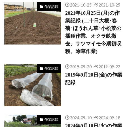
2021-10-25
2021-10-25
作業記録
2021年10月25日(月)の作
業記録 (二十日大根･春
菊･ほうれん草･小松菜の
播種作業、オクラ畝撤
去、サツマイモ今期初収
穫、除草作業)
2019-09-20
2019-09-22
作業記録
2019年9月20日(金)の作業
記録
2024-09-10
2024-09-18
作業記録
2024年9月10日(火)の作業