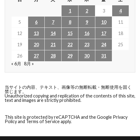
1
2
3
4
5
6
7
8
9
10
11
12
13
14
15
16
17
18
19
20
21
22
23
24
25
26
27
28
29
30
31
« 6月
8月 »
当サイトの内容、テキスト、画像等の無断転載・無断使用を固く
禁じます。
Unauthorized copying and replication of the contents of this site,
text and images are strictly prohibited.
This site is protected by reCAPTCHA and the Google
Privacy
Policy
and
Terms of Service
apply.