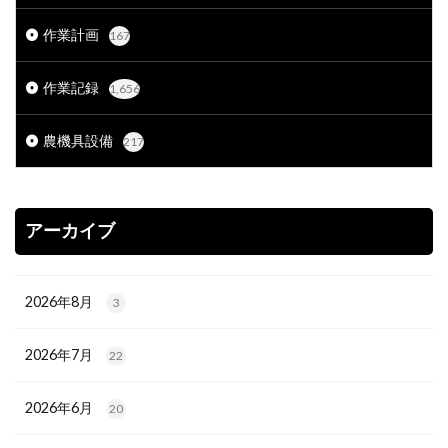
作業計画
167
作業記録
1,656
農機具設備
217
アーカイブ
2026年8月
3
2026年7月
22
2026年6月
20