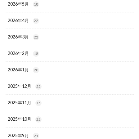
2026年5月
18
2026年4月
22
2026年3月
22
2026年2月
18
2026年1月
20
2025年12月
22
2025年11月
15
2025年10月
22
2025年9月
21