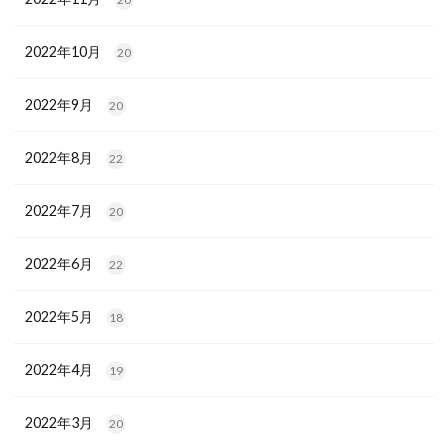
2022年10月
20
2022年9月
20
2022年8月
22
2022年7月
20
2022年6月
22
2022年5月
18
2022年4月
19
2022年3月
20