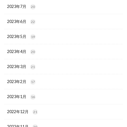
2023年7月
20
2023年6月
22
2023年5月
19
2023年4月
20
2023年3月
21
2023年2月
17
2023年1月
16
2022年12月
21
2022年11月
20