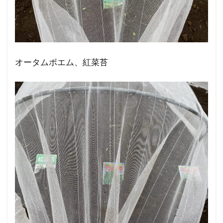
オータムポエム、紅菜苔