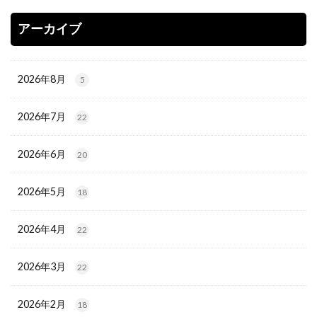
アーカイブ
2026年8月
5
2026年7月
22
2026年6月
20
2026年5月
18
2026年4月
22
2026年3月
22
2026年2月
18