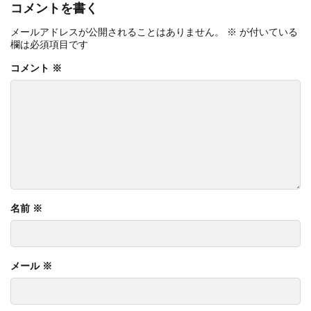
コメントを書く
メールアドレスが公開されることはありません。
※
が付いている
欄は必須項目です
コメント
※
名前
※
メール
※