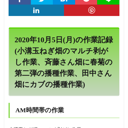
2020年10月5日(月)の作業記録
(小溝玉ねぎ畑のマルチ剥が
し作業、斉藤さん畑に春菊の
第二弾の播種作業、田中さん
畑にカブの播種作業)
AM時間帯の作業