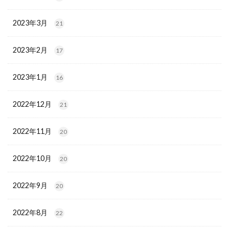
2023年3月
21
2023年2月
17
2023年1月
16
2022年12月
21
2022年11月
20
2022年10月
20
2022年9月
20
2022年8月
22