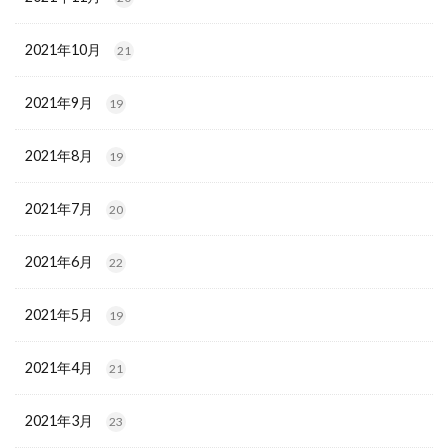
2021年10月
21
2021年9月
19
2021年8月
19
2021年7月
20
2021年6月
22
2021年5月
19
2021年4月
21
2021年3月
23