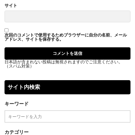
サイト
次回のコメントで使用するためブラウザーに自分の名前、メール
アドレス、サイトを保存する。
日本語が含まれない投稿は無視されますのでご注意ください。
（スパム対策）
サイト内検索
キーワード
カテゴリー