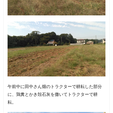
午前中に田中さん畑のトラクターで耕耘した部分
に、鶏糞とかき殻石灰を撒いてトラクターで耕
耘。