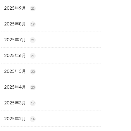
2025年9月
21
2025年8月
19
2025年7月
21
2025年6月
21
2025年5月
20
2025年4月
20
2025年3月
17
2025年2月
14