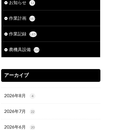
お知らせ
12
作業計画
167
作業記録
1,657
農機具設備
218
アーカイブ
2026年8月
4
2026年7月
22
2026年6月
20