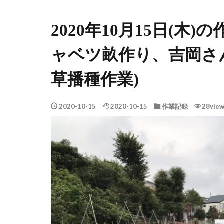
2020年10月15日(木
ャベツ畝作り、吉岡さ
草播種作業)
2020-10-15
2020-10-15
作業記録
28vie