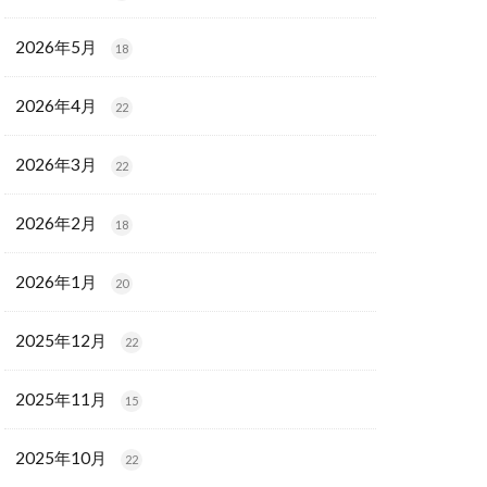
2026年5月
18
2026年4月
22
2026年3月
22
2026年2月
18
2026年1月
20
2025年12月
22
2025年11月
15
2025年10月
22