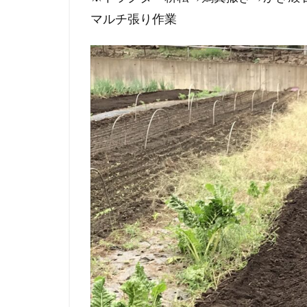
マルチ張り作業