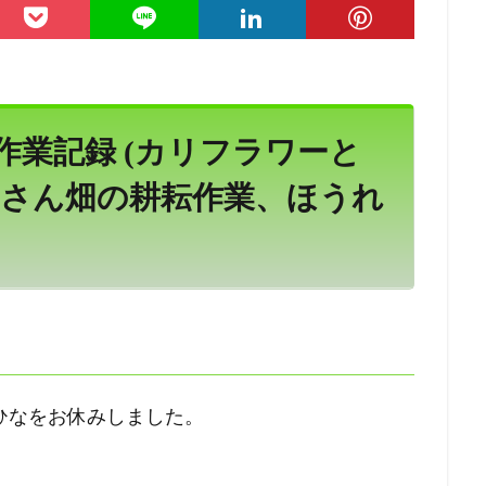
)の作業記録 (カリフラワーと
さん畑の耕耘作業、ほうれ
ひなをお休みしました。