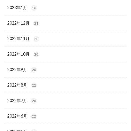
2023年1月
16
2022年12月
21
2022年11月
20
2022年10月
20
2022年9月
20
2022年8月
22
2022年7月
20
2022年6月
22