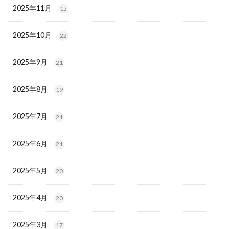
2025年11月
15
2025年10月
22
2025年9月
21
2025年8月
19
2025年7月
21
2025年6月
21
2025年5月
20
2025年4月
20
2025年3月
17