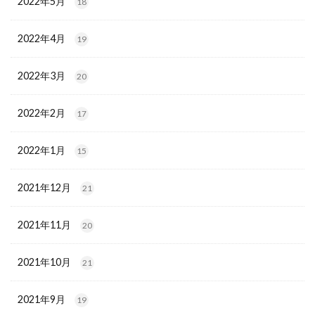
2022年5月
18
2022年4月
19
2022年3月
20
2022年2月
17
2022年1月
15
2021年12月
21
2021年11月
20
2021年10月
21
2021年9月
19