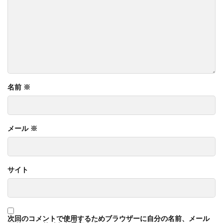
名前
※
メール
※
サイト
次回のコメントで使用するためブラウザーに自分の名前、メール