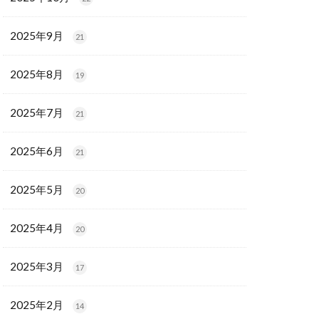
2025年9月
21
2025年8月
19
2025年7月
21
2025年6月
21
2025年5月
20
2025年4月
20
2025年3月
17
2025年2月
14