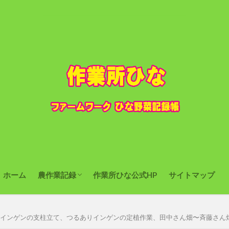
ホーム
農作業記録
作業所ひな公式HP
サイトマップ
お知らせ
作業記録
作業計画
農機具設備
ゲンと成平インゲンの支柱立て、つるありインゲンの定植作業、田中さん畑〜斉藤