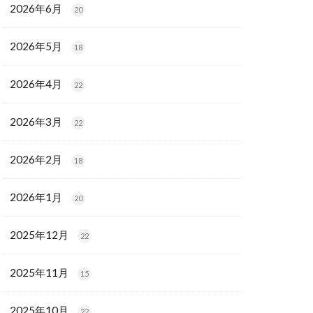
2026年6月
20
2026年5月
18
2026年4月
22
2026年3月
22
2026年2月
18
2026年1月
20
2025年12月
22
2025年11月
15
2025年10月
22