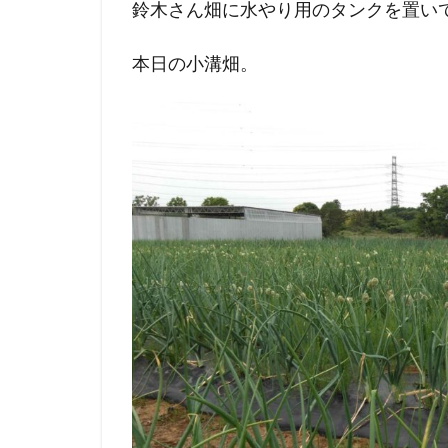
鈴木さん畑に水やり用のタンクを置い
本日の小溝畑。