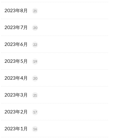
2023年8月
21
2023年7月
20
2023年6月
22
2023年5月
19
2023年4月
20
2023年3月
21
2023年2月
17
2023年1月
16