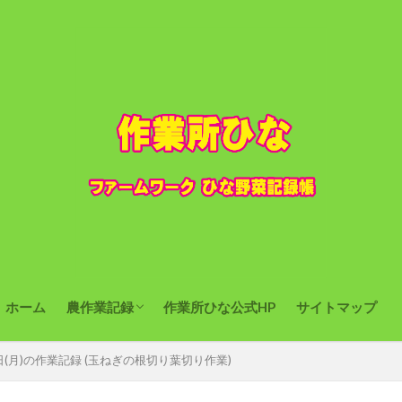
ホーム
農作業記録
作業所ひな公式HP
サイトマップ
お知らせ
作業記録
作業計画
農機具設備
7日(月)の作業記録 (玉ねぎの根切り葉切り作業)