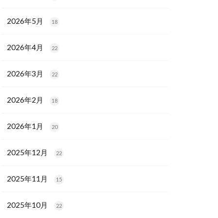
2026年5月
18
2026年4月
22
2026年3月
22
2026年2月
18
2026年1月
20
2025年12月
22
2025年11月
15
2025年10月
22