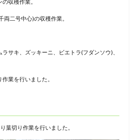
ンの収穫作業。
千両二号中心)の収穫作業。
ラサキ、ズッキーニ、ビエトラ(フダンソウ)、
。
り作業を行いました。
切り葉切り作業を行いました。