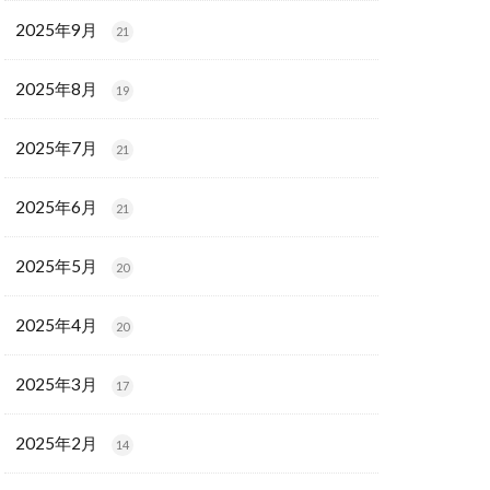
2025年9月
21
2025年8月
19
2025年7月
21
2025年6月
21
2025年5月
20
2025年4月
20
2025年3月
17
2025年2月
14