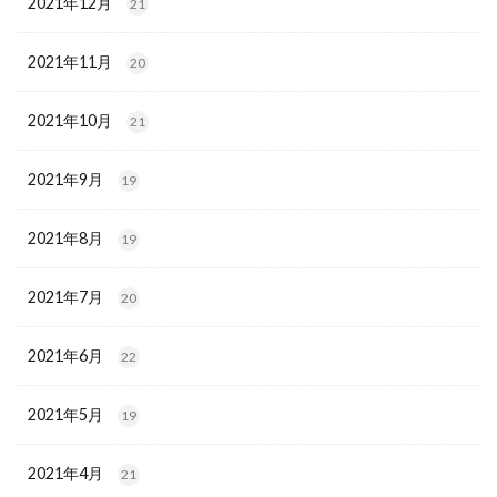
2021年12月
21
2021年11月
20
2021年10月
21
2021年9月
19
2021年8月
19
2021年7月
20
2021年6月
22
2021年5月
19
2021年4月
21