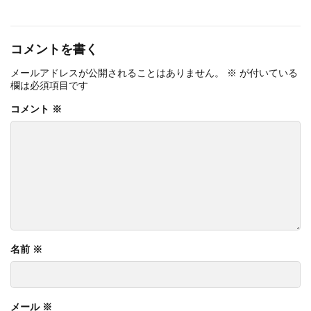
コメントを書く
メールアドレスが公開されることはありません。
※
が付いている
欄は必須項目です
コメント
※
名前
※
メール
※