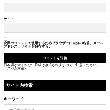
サイト
次回のコメントで使用するためブラウザーに自分の名前、メール
アドレス、サイトを保存する。
日本語が含まれない投稿は無視されますのでご注意ください。
（スパム対策）
サイト内検索
キーワード