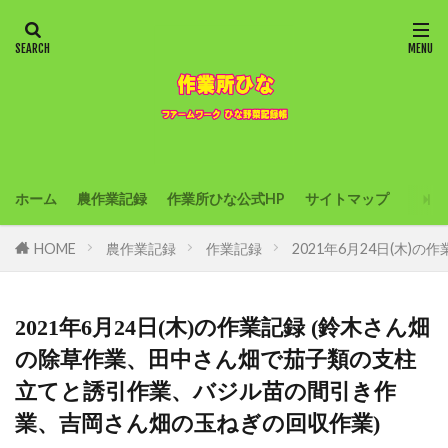
ホーム
農作業記録
作業所ひな公式HP
サイトマップ
HOME
農作業記録
作業記録
2021年6月24日(木
2021年6月24日(木)の作業記録 (鈴木さん畑
の除草作業、田中さん畑で茄子類の支柱
立てと誘引作業、バジル苗の間引き作
業、吉岡さん畑の玉ねぎの回収作業)