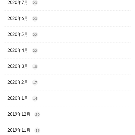
2020年7月
23
2020年6月
23
2020年5月
22
2020年4月
22
2020年3月
18
2020年2月
17
2020年1月
14
2019年12月
20
2019年11月
19