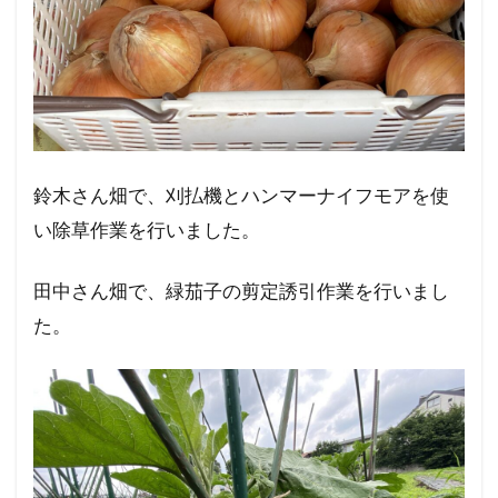
鈴木さん畑で、刈払機とハンマーナイフモアを使
い除草作業を行いました。
田中さん畑で、緑茄子の剪定誘引作業を行いまし
た。