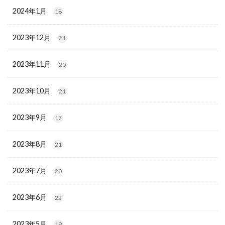
2024年1月
18
2023年12月
21
2023年11月
20
2023年10月
21
2023年9月
17
2023年8月
21
2023年7月
20
2023年6月
22
2023年5月
19