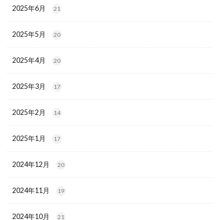
2025年6月
21
2025年5月
20
2025年4月
20
2025年3月
17
2025年2月
14
2025年1月
17
2024年12月
20
2024年11月
19
2024年10月
21