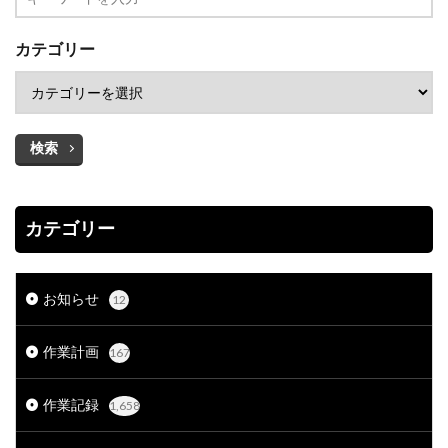
カテゴリー
検索
カテゴリー
お知らせ
12
作業計画
167
作業記録
1,658