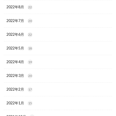
2022年8月
22
2022年7月
20
2022年6月
22
2022年5月
18
2022年4月
19
2022年3月
20
2022年2月
17
2022年1月
15