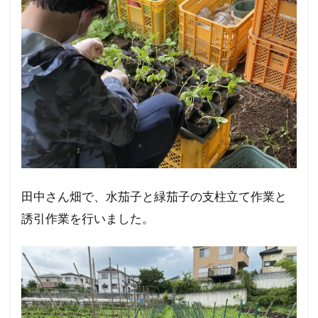
田中さん畑で、水茄子と緑茄子の支柱立て作業と
誘引作業を行いました。