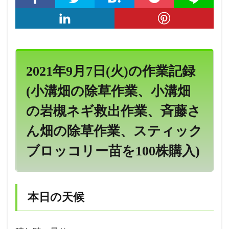
2021年9月7日(火)の作業記録
(小溝畑の除草作業、小溝畑
の岩槻ネギ救出作業、斉藤さ
ん畑の除草作業、スティック
ブロッコリー苗を100株購入)
本日の天候