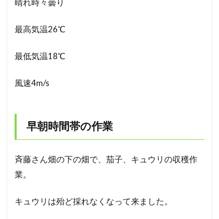
晴れ時々曇り
最高気温26℃
最低気温18℃
風速4m/s
早朝時間帯の作業
斉藤さん畑の下の畑で、茄子、キュウリの収穫作
業。
キュウリは殆ど採れなくなって来ました。