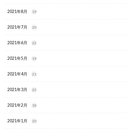
2021年8月
19
2021年7月
20
2021年6月
22
2021年5月
19
2021年4月
21
2021年3月
23
2021年2月
18
2021年1月
20