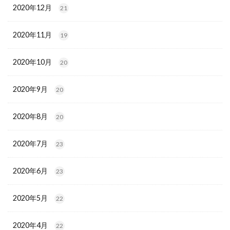
2020年12月
21
2020年11月
19
2020年10月
20
2020年9月
20
2020年8月
20
2020年7月
23
2020年6月
23
2020年5月
22
2020年4月
22