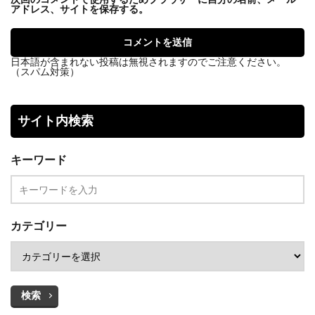
アドレス、サイトを保存する。
日本語が含まれない投稿は無視されますのでご注意ください。
（スパム対策）
サイト内検索
キーワード
カテゴリー
検索