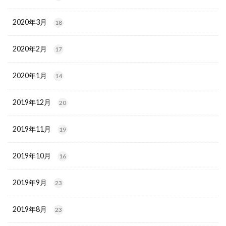
2020年3月
18
2020年2月
17
2020年1月
14
2019年12月
20
2019年11月
19
2019年10月
16
2019年9月
23
2019年8月
23