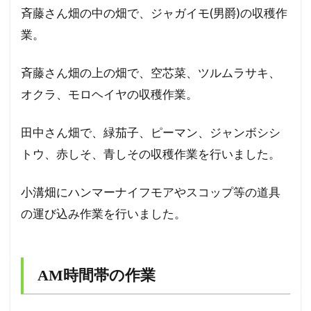
斉藤さん畑の中の畑で、ジャガイモ(男爵)の収穫作
業。
斉藤さん畑の上の畑で、空芯菜、ツルムラサキ、
オクラ、モロヘイヤの収穫作業。
田中さん畑で、緑茄子、ピーマン、ジャンボシシ
トウ、赤しそ、青しその収穫作業を行いました。
小溝畑にハンマーナイフモアやスコップ等の道具
の運び込み作業を行いました。
AM時間帯の作業