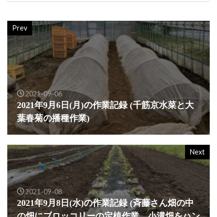
Prev
2021-09-06
2021年9月6日(月)の作業記録 (千筋京水菜と大
葉春菊の播種作業)
Next
2021-09-08
2021年9月8日(水)の作業記録 (斉藤さん畑の中
の畑にブロッコリーの定植作業、小溝畑をハン