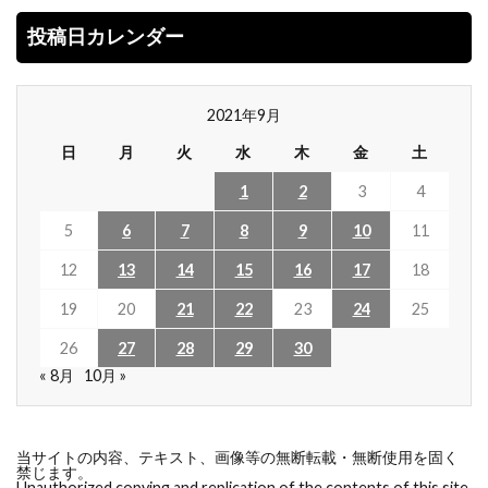
投稿日カレンダー
2021年9月
日
月
火
水
木
金
土
1
2
3
4
5
6
7
8
9
10
11
12
13
14
15
16
17
18
19
20
21
22
23
24
25
26
27
28
29
30
« 8月
10月 »
当サイトの内容、テキスト、画像等の無断転載・無断使用を固く
禁じます。
Unauthorized copying and replication of the contents of this site,