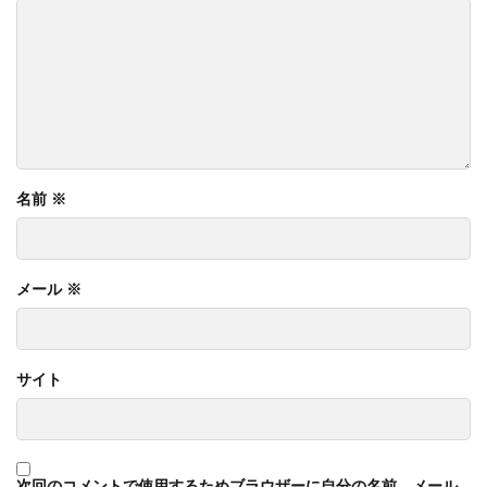
名前
※
メール
※
サイト
次回のコメントで使用するためブラウザーに自分の名前、メール