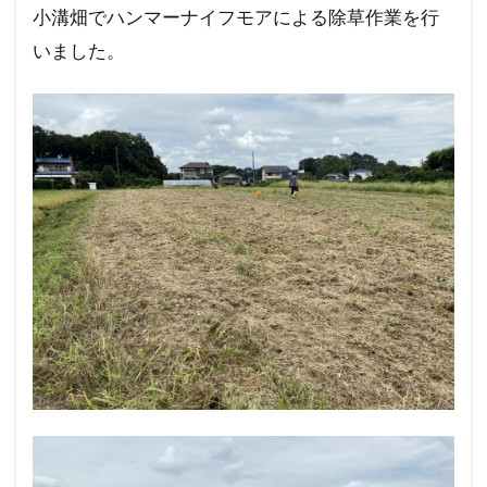
小溝畑でハンマーナイフモアによる除草作業を行
いました。