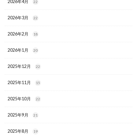
2026年4月
22
2026年3月
22
2026年2月
18
2026年1月
20
2025年12月
22
2025年11月
15
2025年10月
22
2025年9月
21
2025年8月
19