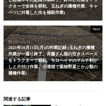
クターで全体を耕耘、玉ねぎの播種作業、キャ
ベツに付着した虫を補殺作業)
Next
2021-10-11
2021年10月11日(月)の作業記録 (玉ねぎの播種
作業が一通り終了、斉藤さん畑の空きスペース
をトラクターで耕耘、モロヘイヤのマルチ剥が
しと片付け作業、小溝畑で葉物野菜とかぶ類の
播種作業)
関連する記事