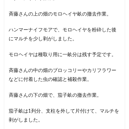
斉藤さんの上の畑のモロヘイヤ畝の撤去作業。
ハンマーナイフモアで、モロヘイヤを粉砕した後
にマルチを少し剥がしました。
モロヘイヤは種取り用に一畝分は残す予定です。
斉藤さんの中の畑のブロッコリーやカリフラワー
などに付着した虫の確認と補殺作業。
斉藤さんの下の畑で、茄子畝の撤去作業。
茄子畝は1列分、支柱を外して片付けて、マルチを
剥がしました。