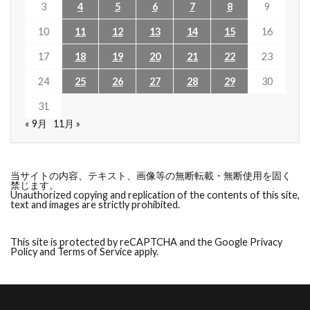
3
4
5
6
7
8
9
10
11
12
13
14
15
16
17
18
19
20
21
22
23
24
25
26
27
28
29
30
31
« 9月
11月 »
当サイトの内容、テキスト、画像等の無断転載・無断使用を固く
禁じます。
Unauthorized copying and replication of the contents of this site,
text and images are strictly prohibited.
This site is protected by reCAPTCHA and the Google
Privacy
Policy
and
Terms of Service
apply.