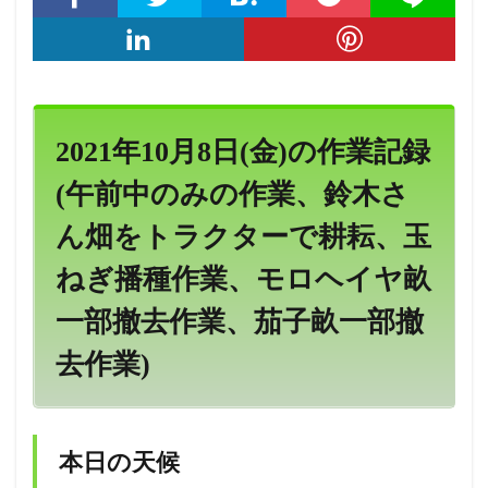
2021年10月8日(金)の作業記録
(午前中のみの作業、鈴木さ
ん畑をトラクターで耕耘、玉
ねぎ播種作業、モロヘイヤ畝
一部撤去作業、茄子畝一部撤
去作業)
本日の天候