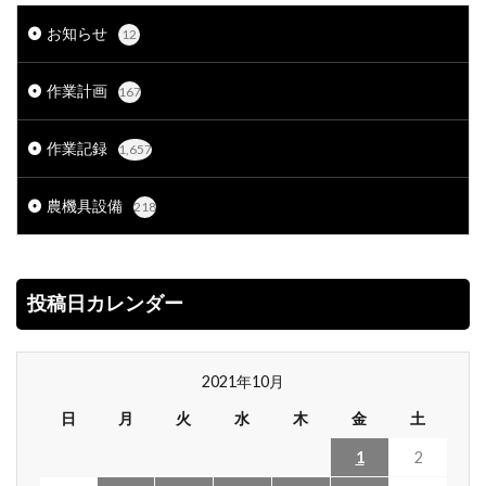
お知らせ
12
作業計画
167
作業記録
1,657
農機具設備
218
投稿日カレンダー
2021年10月
日
月
火
水
木
金
土
1
2