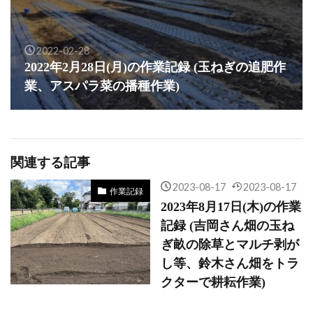
2022-02-28
2022年2月28日(月)の作業記録 (玉ねぎの追肥作
業、アスパラ菜の播種作業)
関連する記事
2023-08-17
2023-08-17
作業記録
2023年8月17日(木)の作業
記録 (吉岡さん畑の玉ね
ぎ畝の除草とマルチ剥が
し等、鈴木さん畑をトラ
クターで耕耘作業)