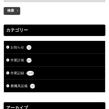
検索
カテゴリー
お知らせ
12
作業計画
167
作業記録
1,658
農機具設備
219
アーカイブ