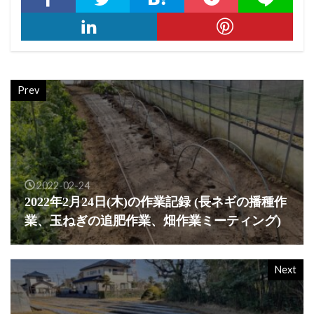
Prev
2022-02-24
2022年2月24日(木)の作業記録 (長ネギの播種作
業、玉ねぎの追肥作業、畑作業ミーティング)
Next