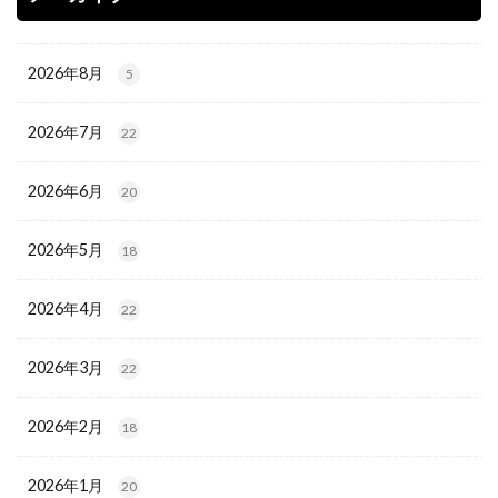
2026年8月
5
2026年7月
22
2026年6月
20
2026年5月
18
2026年4月
22
2026年3月
22
2026年2月
18
2026年1月
20