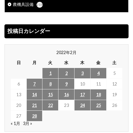
農機具設備
219
投稿日カレンダー
2022年2月
日
月
火
水
木
金
土
1
2
3
4
5
6
7
8
9
10
11
12
13
14
15
16
17
18
19
20
21
22
23
24
25
26
27
28
« 1月
3月 »