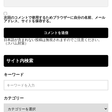
次回のコメントで使用するためブラウザーに自分の名前、メール
アドレス、サイトを保存する。
日本語が含まれない投稿は無視されますのでご注意ください。
（スパム対策）
サイト内検索
キーワード
カテゴリー