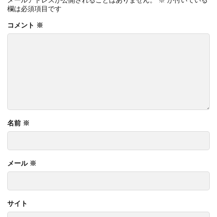
メールアドレスが公開されることはありません。
※
が付いている
欄は必須項目です
コメント
※
名前
※
メール
※
サイト