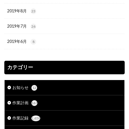
2019年8月
23
2019年7月
26
2019年6月
8
カテゴリー
お知らせ
12
作業計画
167
作業記録
1,658