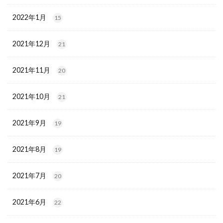
2022年1月
15
2021年12月
21
2021年11月
20
2021年10月
21
2021年9月
19
2021年8月
19
2021年7月
20
2021年6月
22