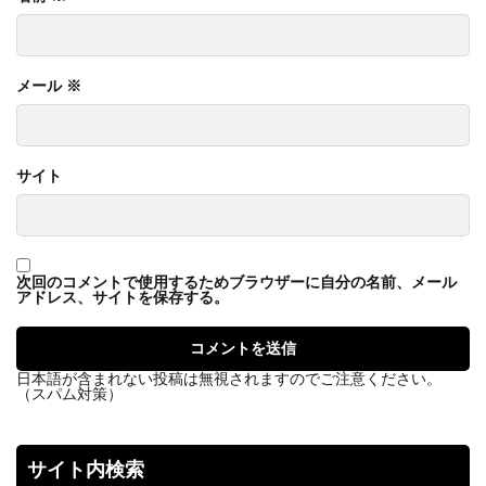
メール
※
サイト
次回のコメントで使用するためブラウザーに自分の名前、メール
アドレス、サイトを保存する。
日本語が含まれない投稿は無視されますのでご注意ください。
（スパム対策）
サイト内検索