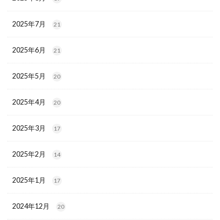
2025年7月
21
2025年6月
21
2025年5月
20
2025年4月
20
2025年3月
17
2025年2月
14
2025年1月
17
2024年12月
20