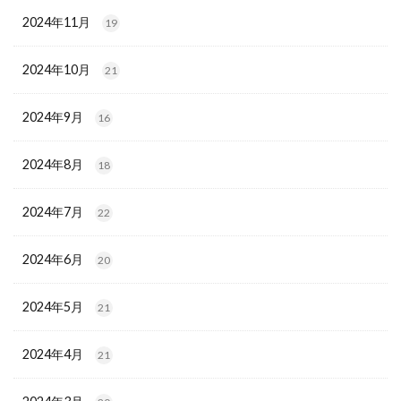
2024年11月
19
2024年10月
21
2024年9月
16
2024年8月
18
2024年7月
22
2024年6月
20
2024年5月
21
2024年4月
21