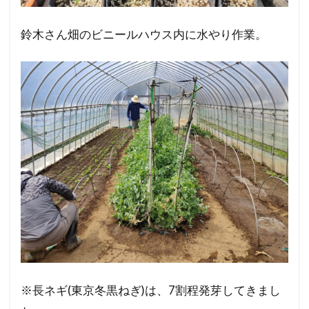
鈴木さん畑のビニールハウス内に水やり作業。
※長ネギ(東京冬黒ねぎ)は、7割程発芽してきまし