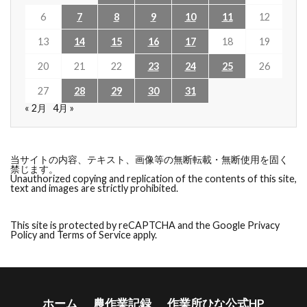
6
7
8
9
10
11
12
13
14
15
16
17
18
19
20
21
22
23
24
25
26
27
28
29
30
31
« 2月
4月 »
当サイトの内容、テキスト、画像等の無断転載・無断使用を固く
禁じます。
Unauthorized copying and replication of the contents of this site,
text and images are strictly prohibited.
This site is protected by reCAPTCHA and the Google
Privacy
Policy
and
Terms of Service
apply.
ホーム
農作業記録
作業所ひな公式HP