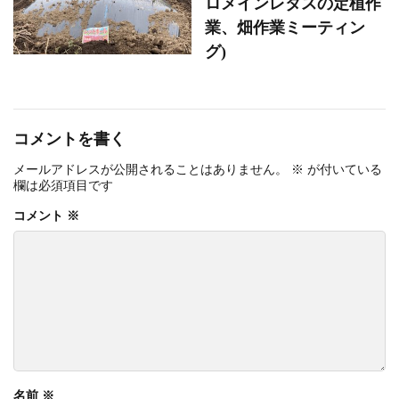
ロメインレタスの定植作
業、畑作業ミーティン
グ)
コメントを書く
メールアドレスが公開されることはありません。
※
が付いている
欄は必須項目です
コメント
※
名前
※