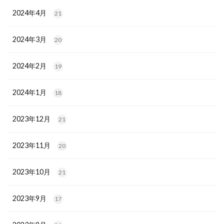
2024年4月
21
2024年3月
20
2024年2月
19
2024年1月
18
2023年12月
21
2023年11月
20
2023年10月
21
2023年9月
17