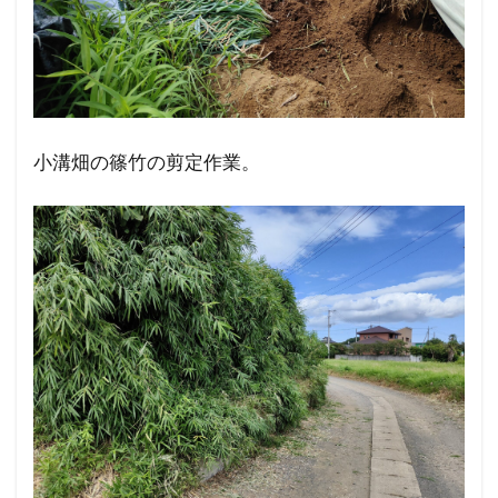
小溝畑の篠竹の剪定作業。