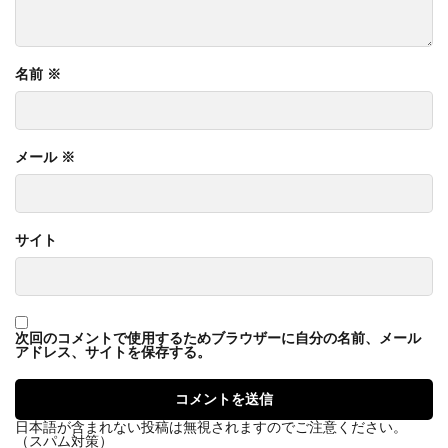
名前
※
メール
※
サイト
次回のコメントで使用するためブラウザーに自分の名前、メール
アドレス、サイトを保存する。
日本語が含まれない投稿は無視されますのでご注意ください。
（スパム対策）