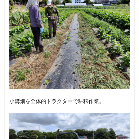
小溝畑を全体的トラクターで耕耘作業。