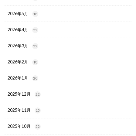
2026年5月
18
2026年4月
22
2026年3月
22
2026年2月
18
2026年1月
20
2025年12月
22
2025年11月
15
2025年10月
22