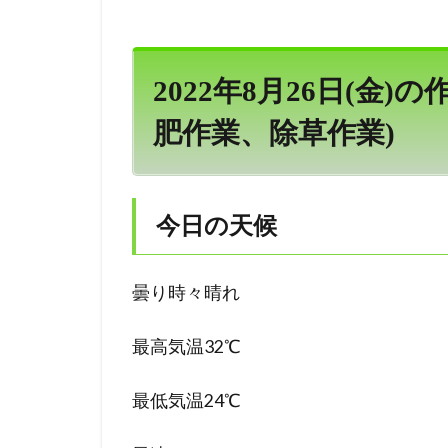
2022年8月26日(金
肥作業、除草作業)
今日の天候
曇り時々晴れ
最高気温32℃
最低気温24℃