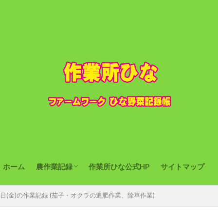
ホーム
農作業記録
作業所ひな公式HP
サイトマップ
お知らせ
作業記録
作業計画
農機具設備
26日(金)の作業記録 (茄子・オクラの追肥作業、除草作業)