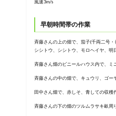
風速3m/s
早朝時間帯の作業
斉藤さんの上の畑で、茄子(千両二号・
シシトウ、シシトウ、モロヘイヤ、明
斉藤さん畑のビニールハウス内で、ミニ
斉藤さんの中の畑で、キュウリ、ゴー
田中さん畑で、赤しそ、青しての収穫
斉藤さんの下の畑のツルムラサキ畝周