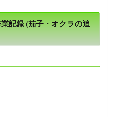
)の作業記録 (茄子・オクラの追