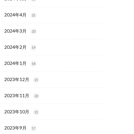
2024年4月
21
2024年3月
20
2024年2月
19
2024年1月
18
2023年12月
21
2023年11月
20
2023年10月
21
2023年9月
17