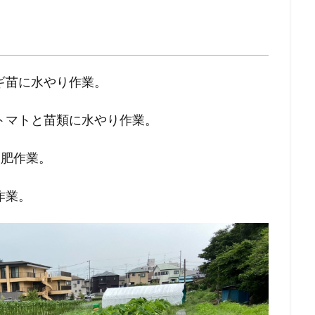
ギ苗に水やり作業。
トマトと苗類に水やり作業。
追肥作業。
作業。