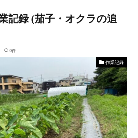
の作業記録 (茄子・オクラの追
w
0件
作業記録