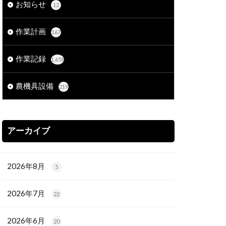
お知らせ
12
作業計画
167
作業記録
1,658
農機具設備
219
アーカイブ
2026年8月
5
2026年7月
22
2026年6月
20