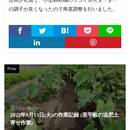
の調子が良くなったので再度調整を行いました。
Prev
2022-09-13
2022年9月13日(火)の作業記録 (里芋畝の追肥土
寄せ作業)