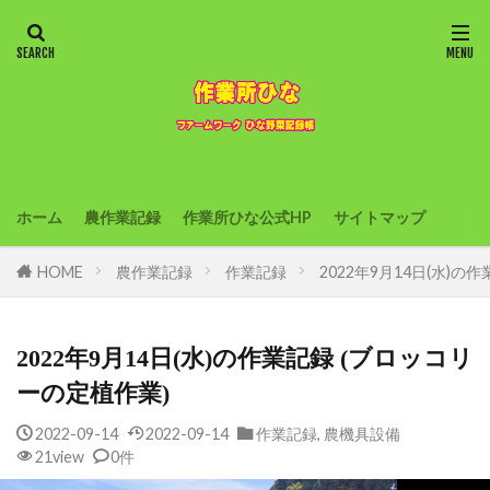
ホーム
農作業記録
作業所ひな公式HP
サイトマップ
HOME
農作業記録
作業記録
2022年9月14日(水)の
2022年9月14日(水)の作業記録 (ブロッコリ
ーの定植作業)
2022-09-14
2022-09-14
作業記録
,
農機具設備
21view
0件