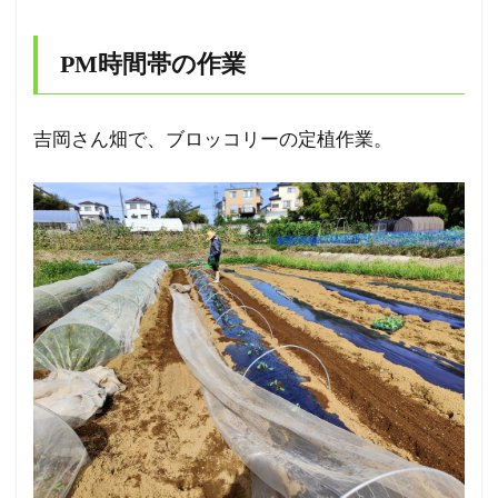
PM時間帯の作業
吉岡さん畑で、ブロッコリーの定植作業。