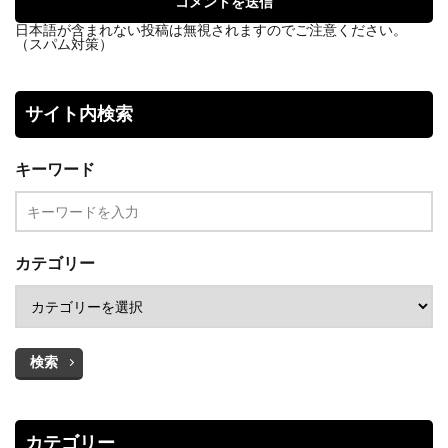
日本語が含まれない投稿は無視されますのでご注意ください。
（スパム対策）
サイト内検索
キーワード
カテゴリー
検索
カテゴリー