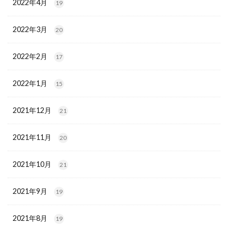
2022年4月
19
2022年3月
20
2022年2月
17
2022年1月
15
2021年12月
21
2021年11月
20
2021年10月
21
2021年9月
19
2021年8月
19