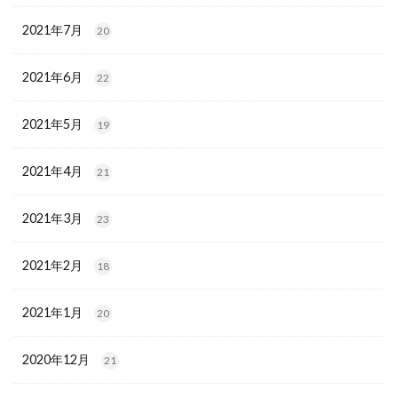
2021年7月
20
2021年6月
22
2021年5月
19
2021年4月
21
2021年3月
23
2021年2月
18
2021年1月
20
2020年12月
21