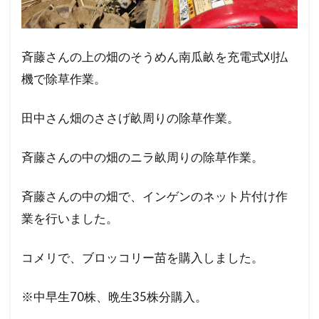
斉藤さんの上の畑のそうめん南瓜畝を充電式刈払
機で除草作業。
田中さん畑のささげ畝周りの除草作業。
斉藤さんの中の畑のニラ畝周りの除草作業。
斉藤さんの中の畑で、インゲンのネット片付け作
業を行いました。
コメリで、ブロッコリー苗を購入しました。
※中早生70株、晩生35株分購入。