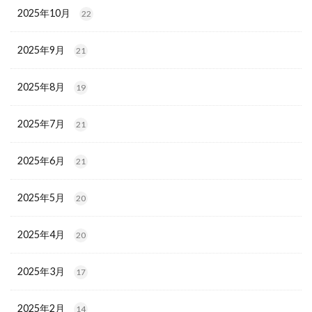
2025年10月
22
2025年9月
21
2025年8月
19
2025年7月
21
2025年6月
21
2025年5月
20
2025年4月
20
2025年3月
17
2025年2月
14