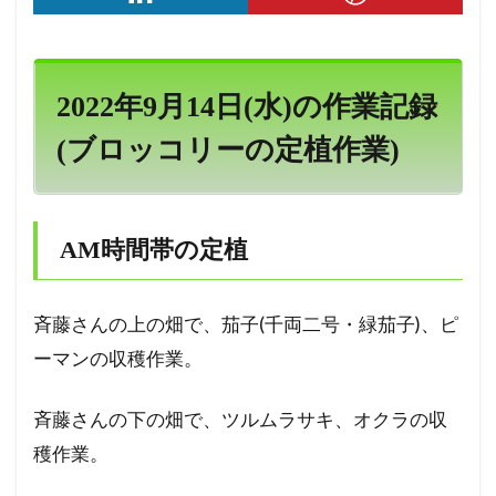
2022年9月14日(水)の作業記録
(ブロッコリーの定植作業)
AM時間帯の定植
斉藤さんの上の畑で、茄子(千両二号・緑茄子)、ピ
ーマンの収穫作業。
斉藤さんの下の畑で、ツルムラサキ、オクラの収
穫作業。