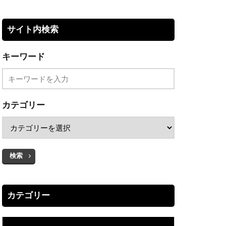
サイト内検索
キーワード
カテゴリー
検索
カテゴリー