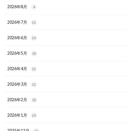
2026年8月
4
2026年7月
22
2026年6月
20
2026年5月
18
2026年4月
22
2026年3月
22
2026年2月
18
2026年1月
20
2025年12月
22