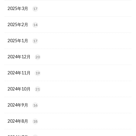
2025年3月
17
2025年2月
14
2025年1月
17
2024年12月
20
2024年11月
19
2024年10月
21
2024年9月
16
2024年8月
18