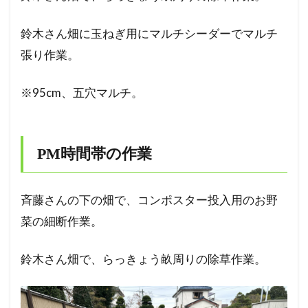
鈴木さん畑に玉ねぎ用にマルチシーダーでマルチ
張り作業。
※95cm、五穴マルチ。
PM時間帯の作業
斉藤さんの下の畑で、コンポスター投入用のお野
菜の細断作業。
鈴木さん畑で、らっきょう畝周りの除草作業。