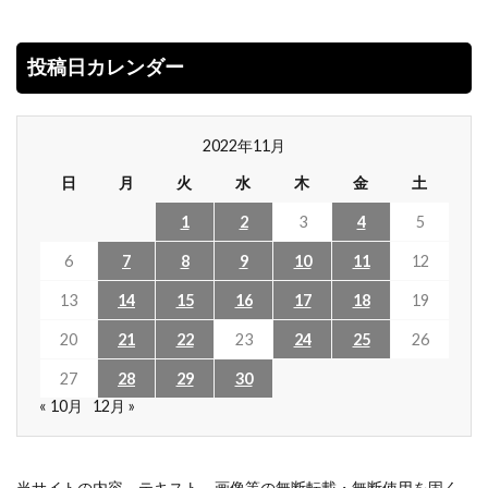
投稿日カレンダー
2022年11月
日
月
火
水
木
金
土
1
2
3
4
5
6
7
8
9
10
11
12
13
14
15
16
17
18
19
20
21
22
23
24
25
26
27
28
29
30
« 10月
12月 »
当サイトの内容、テキスト、画像等の無断転載・無断使用を固く