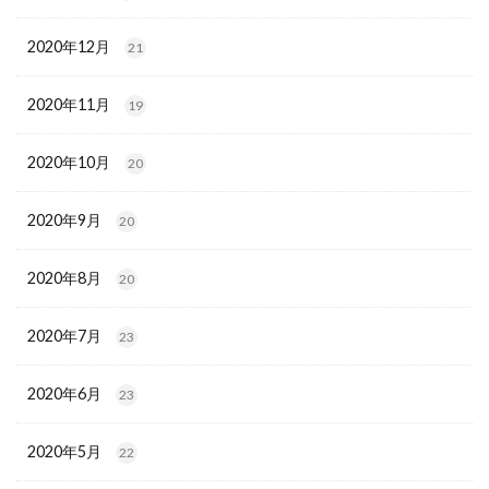
2020年12月
21
2020年11月
19
2020年10月
20
2020年9月
20
2020年8月
20
2020年7月
23
2020年6月
23
2020年5月
22