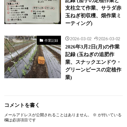
記録 (茄子の定植作業と
支柱立て作業、サラダ赤
玉ねぎ初収穫、畑作業ミ
ーティング)
2026-03-02
2026-03-02
作業記録
2026年3月2日(月)の作業
記録 (玉ねぎの追肥作
業、スナックエンドウ・
グリーンピースの定植作
業)
コメントを書く
メールアドレスが公開されることはありません。
※
が付いている
欄は必須項目です