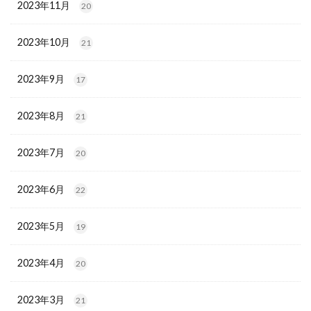
2023年11月
20
2023年10月
21
2023年9月
17
2023年8月
21
2023年7月
20
2023年6月
22
2023年5月
19
2023年4月
20
2023年3月
21