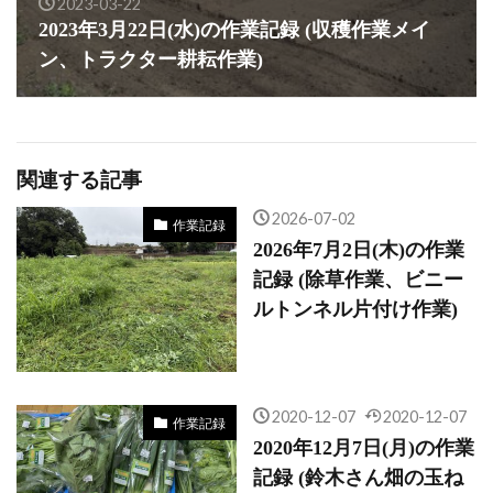
2023-03-22
2023年3月22日(水)の作業記録 (収穫作業メイ
ン、トラクター耕耘作業)
関連する記事
2026-07-02
作業記録
2026年7月2日(木)の作業
記録 (除草作業、ビニー
ルトンネル片付け作業)
2020-12-07
2020-12-07
作業記録
2020年12月7日(月)の作業
記録 (鈴木さん畑の玉ね