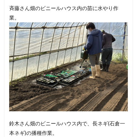
斉藤さん畑のビニールハウス内の苗に水やり作
業。
鈴木さん畑のビニールハウス内で、長ネギ(石倉一
本ネギ)の播種作業。