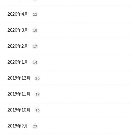
2020年4月
22
2020年3月
18
2020年2月
17
2020年1月
14
2019年12月
20
2019年11月
19
2019年10月
16
2019年9月
23