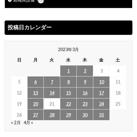
219
投稿日カレンダー
2023年3月
日
月
火
水
木
金
土
1
2
3
4
5
6
7
8
9
10
11
12
13
14
15
16
17
18
19
20
21
22
23
24
25
26
27
28
29
30
31
« 2月
4月 »