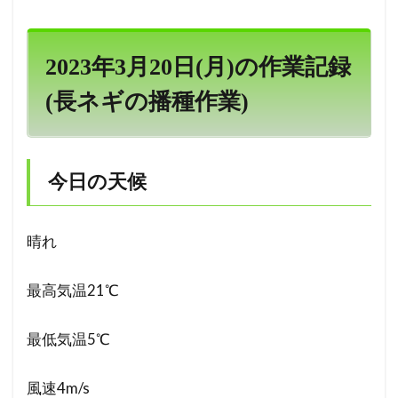
2023年3月20日(月)の作業記録
(長ネギの播種作業)
今日の天候
晴れ
最高気温21℃
最低気温5℃
風速4m/s