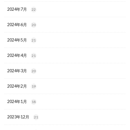
2024年7月
22
2024年6月
20
2024年5月
21
2024年4月
21
2024年3月
20
2024年2月
19
2024年1月
18
2023年12月
21