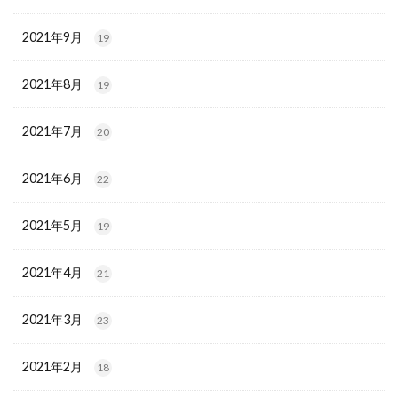
2021年9月
19
2021年8月
19
2021年7月
20
2021年6月
22
2021年5月
19
2021年4月
21
2021年3月
23
2021年2月
18