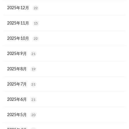
2025年12月
22
2025年11月
15
2025年10月
22
2025年9月
21
2025年8月
19
2025年7月
21
2025年6月
21
2025年5月
20