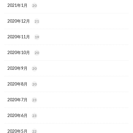
2021年1月
20
2020年12月
21
2020年11月
19
2020年10月
20
2020年9月
20
2020年8月
20
2020年7月
23
2020年6月
23
2020年5月
22