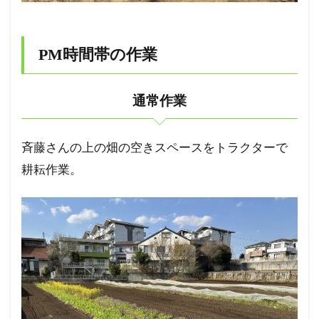
PM時間帯の作業
通常作業
斉藤さんの上の畑の空きスペースをトラクターで
耕耘作業。