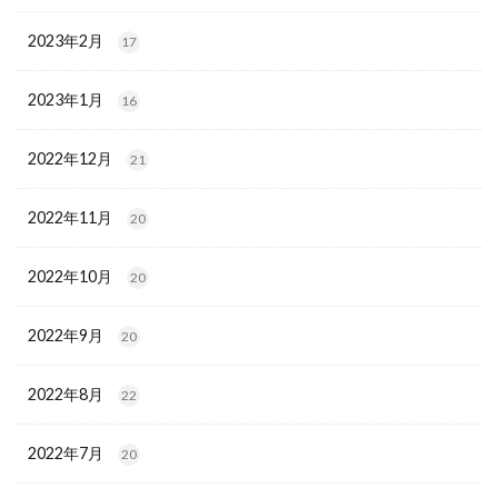
2023年2月
17
2023年1月
16
2022年12月
21
2022年11月
20
2022年10月
20
2022年9月
20
2022年8月
22
2022年7月
20