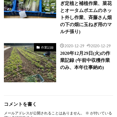
ぎ定植と補植作業、菜花
とオータムポエムのネッ
ト外し作業、斉藤さん畑
の下の畑に玉ねぎ用のマ
ルチ張り)
2020-12-29
2020-12-29
作業記録
2020年12月29日(火)の作
業記録 (午前中収穫作業
のみ、本年仕事納め)
コメントを書く
メールアドレスが公開されることはありません。
※
が付いている