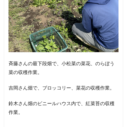
斉藤さんの最下段畑で、小松菜の菜花、のらぼう
菜の収穫作業。
吉岡さん畑で、ブロッコリー、菜花の収穫作業。
鈴木さん畑のビニールハウス内で、紅菜苔の収穫
作業。