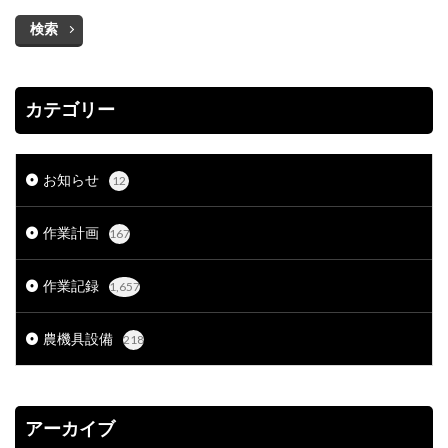
検索
カテゴリー
お知らせ
12
作業計画
167
作業記録
1,657
農機具設備
218
アーカイブ