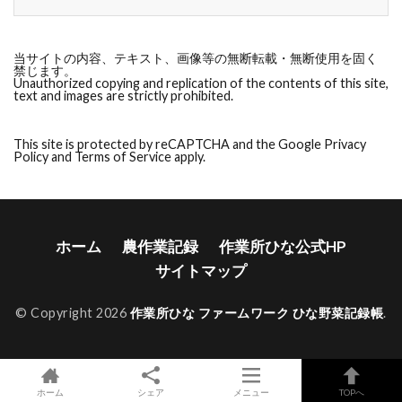
当サイトの内容、テキスト、画像等の無断転載・無断使用を固く
禁じます。
Unauthorized copying and replication of the contents of this site,
text and images are strictly prohibited.
This site is protected by reCAPTCHA and the Google
Privacy
Policy
and
Terms of Service
apply.
ホーム
農作業記録
作業所ひな公式HP
サイトマップ
© Copyright 2026
作業所ひな ファームワーク ひな野菜記録帳
.
ホーム
シェア
メニュー
TOPへ