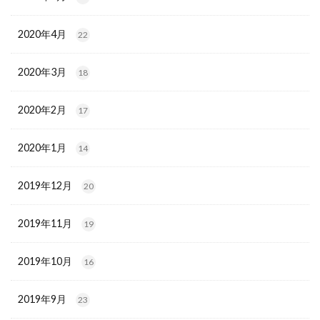
2020年4月
22
2020年3月
18
2020年2月
17
2020年1月
14
2019年12月
20
2019年11月
19
2019年10月
16
2019年9月
23