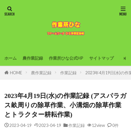
ホーム
農作業記録
作業所ひな公式HP
サイトマップ
HOME
農作業記録
作業記録
2023年4月19日(水
2023年4月19日(水)の作業記録 (アスパラガ
ス畝周りの除草作業、小溝畑の除草作業
とトラクター耕耘作業)
2023-04-19
2023-04-19
作業記録
12view
0件