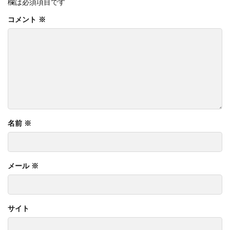
欄は必須項目です
コメント
※
名前
※
メール
※
サイト