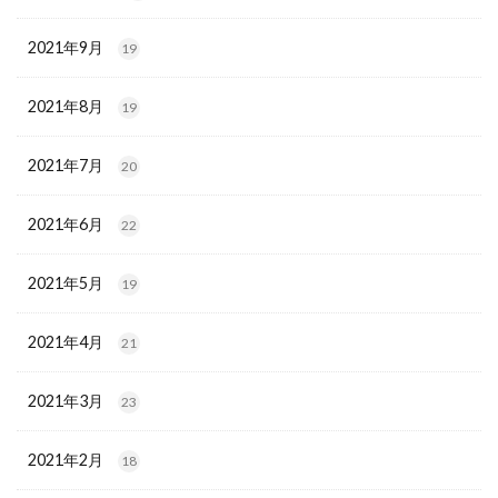
2021年9月
19
2021年8月
19
2021年7月
20
2021年6月
22
2021年5月
19
2021年4月
21
2021年3月
23
2021年2月
18