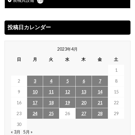
農機具設備
218
投稿日カレンダー
2023年4月
日
月
火
水
木
金
土
1
2
3
4
5
6
7
8
9
10
11
12
13
14
15
16
17
18
19
20
21
22
23
24
25
26
27
28
29
30
« 3月
5月 »