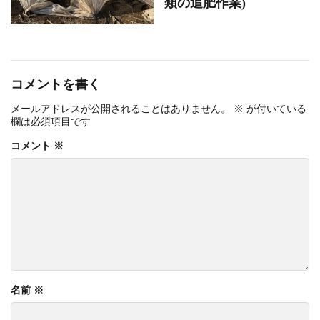
類の追肥作業)
コメントを書く
メールアドレスが公開されることはありません。
※
が付いている
欄は必須項目です
コメント
※
名前
※