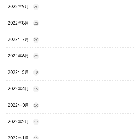
2022年9月
20
2022年8月
22
2022年7月
20
2022年6月
22
2022年5月
18
2022年4月
19
2022年3月
20
2022年2月
17
2022年1月
15