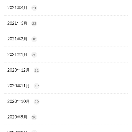
2021年4月
21
2021年3月
23
2021年2月
18
2021年1月
20
2020年12月
21
2020年11月
19
2020年10月
20
2020年9月
20