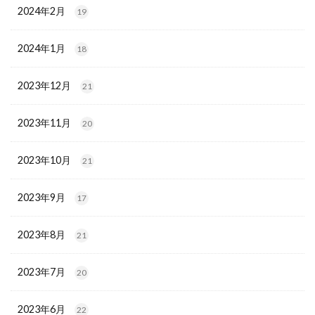
2024年2月
19
2024年1月
18
2023年12月
21
2023年11月
20
2023年10月
21
2023年9月
17
2023年8月
21
2023年7月
20
2023年6月
22