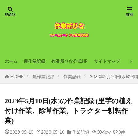
ホーム
農作業記録
作業所ひな公式HP
サイトマップ
HOME
農作業記録
作業記録
2023年5月10日(水)
2023年5月10日(水)の作業記録 (里芋の植え
付け作業、除草作業、トラクター耕耘作
業)
2023-05-10
2023-05-10
作業記録
30view
0件