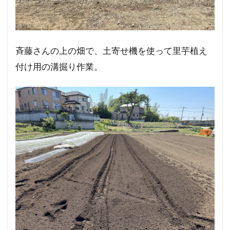
斉藤さんの上の畑で、土寄せ機を使って里芋植え
付け用の溝掘り作業。