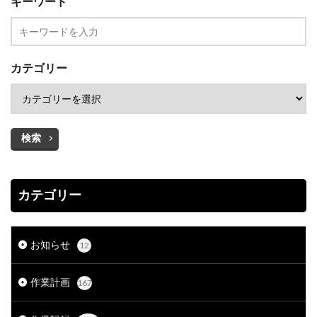
キーワード
カテゴリー
検索
カテゴリー
お知らせ
12
作業計画
167