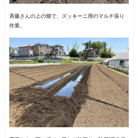
斉藤さんの上の畑で、ズッキーニ用のマルチ張り
作業。