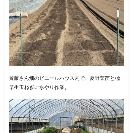
斉藤さん畑のビニールハウス内で、夏野菜苗と極
早生玉ねぎに水やり作業。