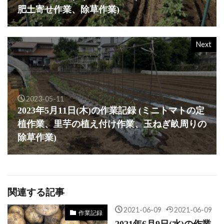
肥土寄せ作業、除草作業)
Next
2023-05-11
2023年5月11日(木)の作業記録 (ミニトマトの定
植作業、里芋の植え付け作業、玉ねぎ畝周りの
除草作業)
関連する記事
2021-06-09
2021-06-09
作業記録