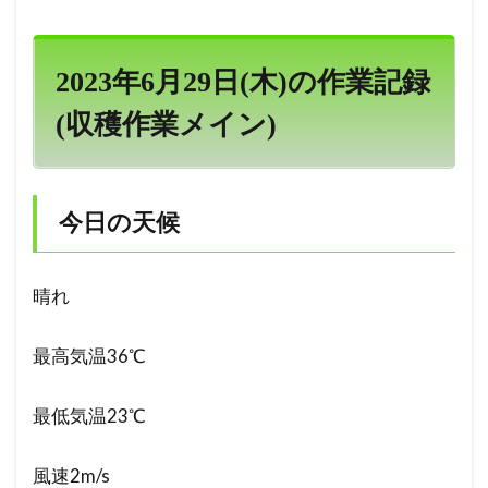
2023年6月29日(木)の作業記録
(収穫作業メイン)
今日の天候
晴れ
最高気温36℃
最低気温23℃
風速2m/s