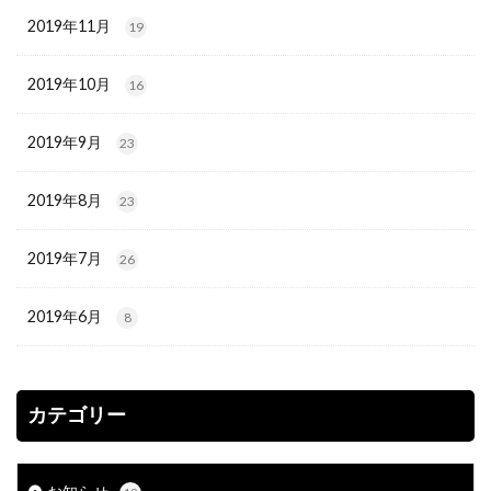
2019年11月
19
2019年10月
16
2019年9月
23
2019年8月
23
2019年7月
26
2019年6月
8
カテゴリー