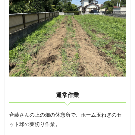
通常作業
斉藤さんの上の畑の休憩所で、ホーム玉ねぎのセ
ット球の葉切り作業。