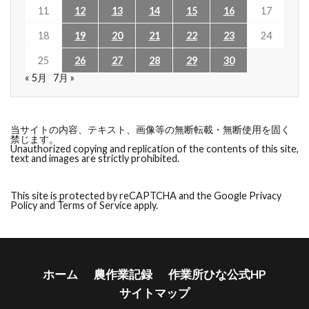
11
12
13
14
15
16
17
18
19
20
21
22
23
24
25
26
27
28
29
30
« 5月
7月 »
当サイトの内容、テキスト、画像等の無断転載・無断使用を固く
禁じます。
Unauthorized copying and replication of the contents of this site,
text and images are strictly prohibited.
This site is protected by reCAPTCHA and the Google
Privacy
Policy
and
Terms of Service
apply.
ホーム
農作業記録
作業所ひな公式HP
サイトマップ