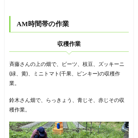
AM時間帯の作業
収穫作業
斉藤さんの上の畑で、ビーツ、枝豆、ズッキーニ
(緑、黄)、ミニトマト(千果、ピンキー)の収穫作
業。
鈴木さん畑で、らっきょう、青じそ、赤じその収
穫作業。