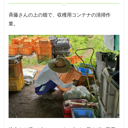
斉藤さんの上の畑で、収穫用コンテナの清掃作
業。