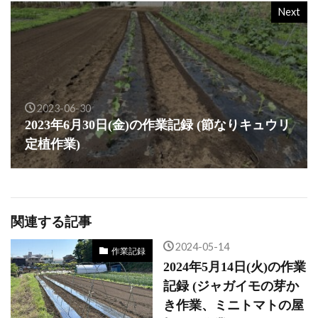
Next
2023-06-30
2023年6月30日(金)の作業記録 (節なりキュウリ
定植作業)
関連する記事
2024-05-14
作業記録
2024年5月14日(火)の作業
記録 (ジャガイモの芽か
き作業、ミニトマトの屋