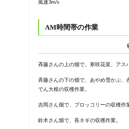
風速3m/s
AM時間帯の作業
斉藤さんの上の畑で、寒咲花菜、アスパ
斉藤さんの下の畑で、あやめ雪かぶ、
でん大根の収穫作業。
吉岡さん畑で、ブロッコリーの収穫作
鈴木さん畑で、長ネギの収穫作業。