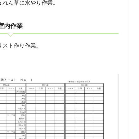
うれん草に水やり作業。
室内作業
リスト作り作業。
。