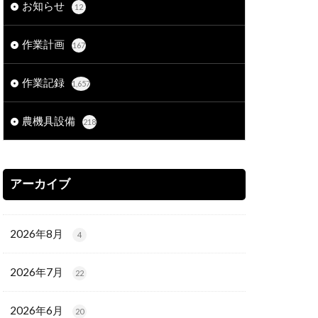
お知らせ
12
作業計画
167
作業記録
1,657
農機具設備
218
アーカイブ
2026年8月
4
2026年7月
22
2026年6月
20