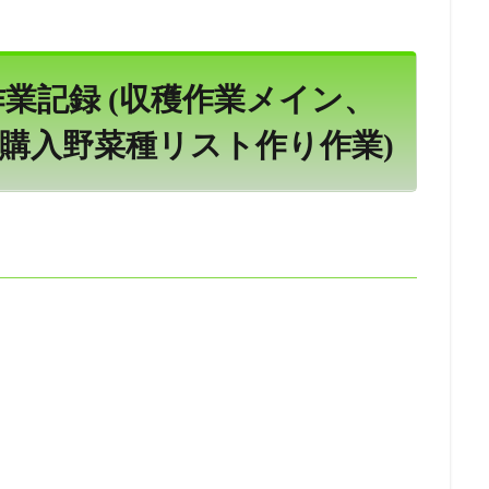
)の作業記録 (収穫作業メイン、
購入野菜種リスト作り作業)