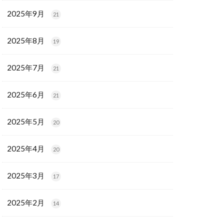
2025年9月
21
2025年8月
19
2025年7月
21
2025年6月
21
2025年5月
20
2025年4月
20
2025年3月
17
2025年2月
14