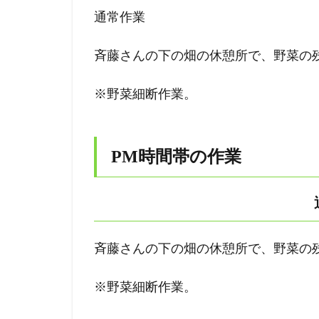
通常作業
斉藤さんの下の畑の休憩所で、野菜の
※野菜細断作業。
PM時間帯の作業
斉藤さんの下の畑の休憩所で、野菜の
※野菜細断作業。