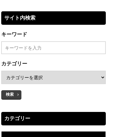
サイト内検索
キーワード
カテゴリー
検索
カテゴリー