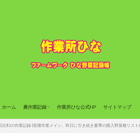
ホーム
農作業記録
作業所ひな公式HP
サイトマップ
お知らせ
作業記録
作業計画
農機具設備
22日(木)の作業記録 (収穫作業メイン、昨日に引き続き夏季の購入野菜種リスト