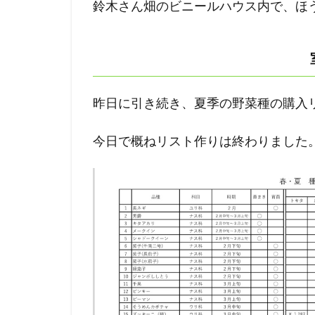
鈴木さん畑のビニールハウス内で、ほ
昨日に引き続き、夏季の野菜種の購入
今日で概ねリスト作りは終わりました