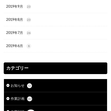
2019年9月
23
2019年8月
23
2019年7月
26
2019年6月
8
カテゴリー
お知らせ
12
作業計画
167