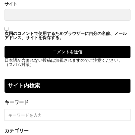
サイト
次回のコメントで使用するためブラウザーに自分の名前、メール
アドレス、サイトを保存する。
日本語が含まれない投稿は無視されますのでご注意ください。
（スパム対策）
サイト内検索
キーワード
カテゴリー