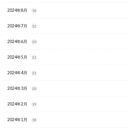
2024年8月
18
2024年7月
22
2024年6月
20
2024年5月
21
2024年4月
21
2024年3月
20
2024年2月
19
2024年1月
18