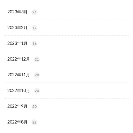
2023年3月
21
2023年2月
17
2023年1月
16
2022年12月
21
2022年11月
20
2022年10月
20
2022年9月
20
2022年8月
22