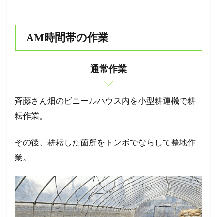
AM時間帯の作業
通常作業
斉藤さん畑のビニールハウス内を小型耕運機で耕
耘作業。
その後、耕耘した箇所をトンボでならして整地作
業。