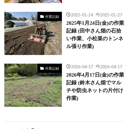
2025-01-24
2025-01-27
作業記録
2025年1月24日(金)の作業
記録 (田中さん畑の石拾
い作業、小松菜のトンネ
ル張り作業)
2026-04-17
2026-04-17
作業記録
2026年4月17日(金)の作業
記録 (鈴木さん畑でマル
チや防虫ネットの片付け
作業)