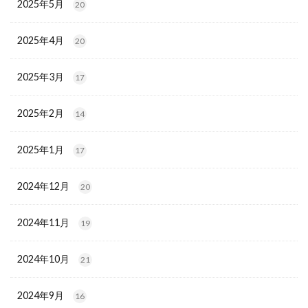
2025年5月
20
2025年4月
20
2025年3月
17
2025年2月
14
2025年1月
17
2024年12月
20
2024年11月
19
2024年10月
21
2024年9月
16