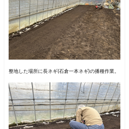
整地した場所に長ネギ(石倉一本ネギ)の播種作業。