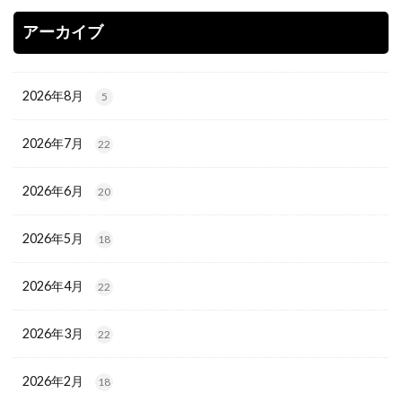
アーカイブ
2026年8月
5
2026年7月
22
2026年6月
20
2026年5月
18
2026年4月
22
2026年3月
22
2026年2月
18