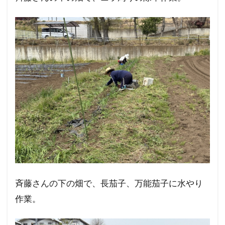
斉藤さんの下の畑で、長茄子、万能茄子に水やり
作業。