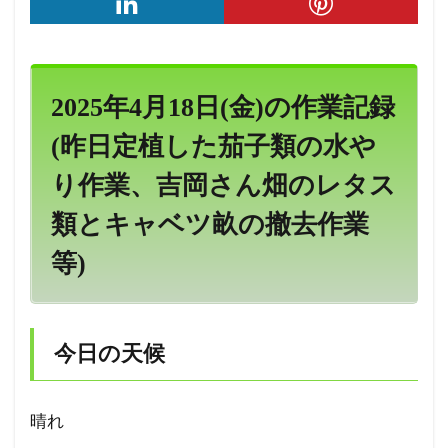
2025年4月18日(金)の作業記録
(昨日定植した茄子類の水や
り作業、吉岡さん畑のレタス
類とキャベツ畝の撤去作業
等)
今日の天候
晴れ