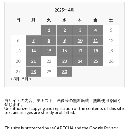
2025年4月
日
月
火
水
木
金
土
1
2
3
4
5
6
7
8
9
10
11
12
13
14
15
16
17
18
19
20
21
22
23
24
25
26
27
28
29
30
« 3月
5月 »
当サイトの内容、テキスト、画像等の無断転載・無断使用を固く
禁じます。
Unauthorized copying and replication of the contents of this site,
text and images are strictly prohibited.
This site is protected by reCAPTCHA and the Google
Privacy