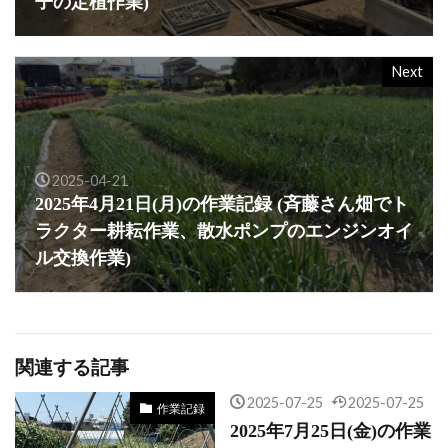
子の定植作業)
Next
2025-04-21
2025年4月21日(月)の作業記録 (斉藤さん畑でト
ラクター耕耘作業、散水ポンプのエンジンオイ
ル交換作業)
関連する記事
2025-07-25
2025-07-25
作業記録
2025年7月25日(金)の作業