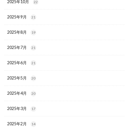
2025年10月
22
2025年9月
21
2025年8月
19
2025年7月
21
2025年6月
21
2025年5月
20
2025年4月
20
2025年3月
17
2025年2月
14