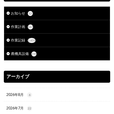
お知らせ
12
作業計画
167
作業記録
1,659
農機具設備
219
アーカイブ
2026年8月
6
2026年7月
22