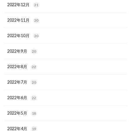
2022年12月
21
2022年11月
20
2022年10月
20
2022年9月
20
2022年8月
22
2022年7月
20
2022年6月
22
2022年5月
18
2022年4月
19