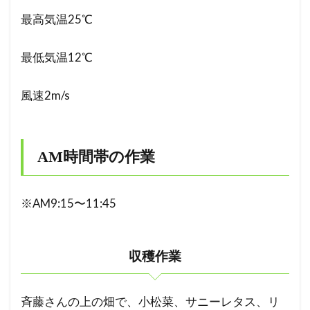
最高気温25℃
最低気温12℃
風速2m/s
AM時間帯の作業
※AM9:15〜11:45
収穫作業
斉藤
さんの上の畑で、小松菜、サニーレタス、リ