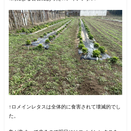
↑ロメインレタスは全体的に食害されて壊滅的でし
た。