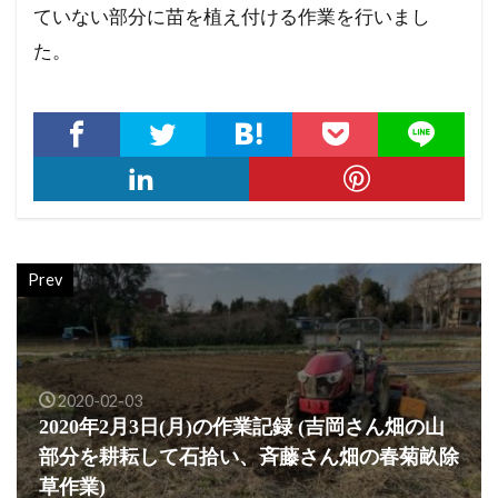
ていない部分に苗を植え付ける作業を行いまし
た。
Prev
2020-02-03
2020年2月3日(月)の作業記録 (吉岡さん畑の山
部分を耕耘して石拾い、斉藤さん畑の春菊畝除
草作業)