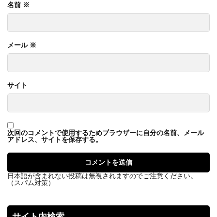
名前
※
メール
※
サイト
次回のコメントで使用するためブラウザーに自分の名前、メール
アドレス、サイトを保存する。
日本語が含まれない投稿は無視されますのでご注意ください。
（スパム対策）
サイト内検索