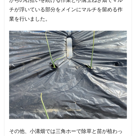
チが浮いている部分をメインにマルチを留める作
業を行いました。
その他、小溝畑では三角ホーで除草と苗が植わっ