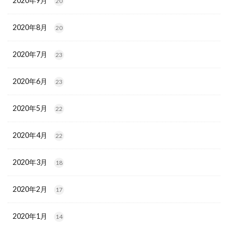
2020年9月
20
2020年8月
20
2020年7月
23
2020年6月
23
2020年5月
22
2020年4月
22
2020年3月
18
2020年2月
17
2020年1月
14