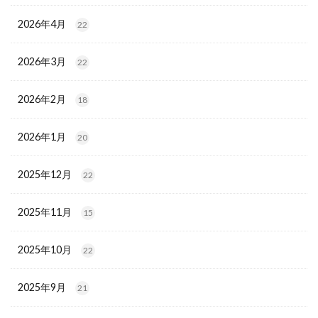
2026年4月
22
2026年3月
22
2026年2月
18
2026年1月
20
2025年12月
22
2025年11月
15
2025年10月
22
2025年9月
21