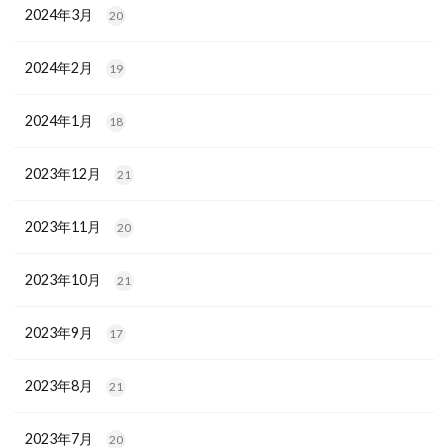
2024年3月
20
2024年2月
19
2024年1月
18
2023年12月
21
2023年11月
20
2023年10月
21
2023年9月
17
2023年8月
21
2023年7月
20