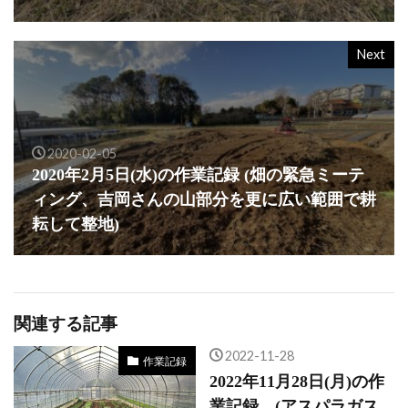
Next
2020-02-05
2020年2月5日(水)の作業記録 (畑の緊急ミーテ
ィング、吉岡さんの山部分を更に広い範囲で耕
耘して整地)
関連する記事
2022-11-28
作業記録
2022年11月28日(月)の作
業記録 (アスパラガス