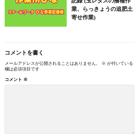
記録 (玉レタスの播種作
業、らっきょうの追肥土
寄せ作業)
コメントを書く
メールアドレスが公開されることはありません。
※
が付いている
欄は必須項目です
コメント
※