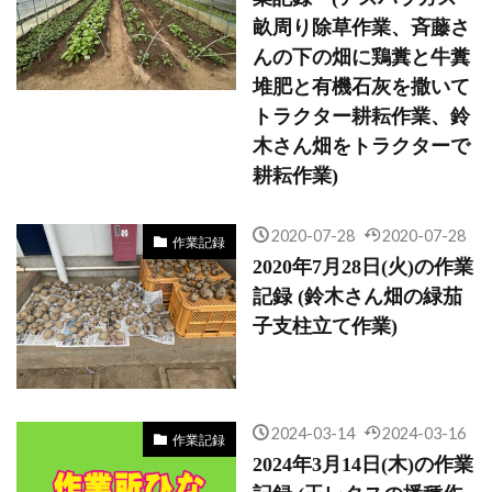
畝周り除草作業、斉藤さ
んの下の畑に鶏糞と牛糞
堆肥と有機石灰を撒いて
トラクター耕耘作業、鈴
木さん畑をトラクターで
耕耘作業)
2020-07-28
2020-07-28
作業記録
2020年7月28日(火)の作業
記録 (鈴木さん畑の緑茄
子支柱立て作業)
2024-03-14
2024-03-16
作業記録
2024年3月14日(木)の作業