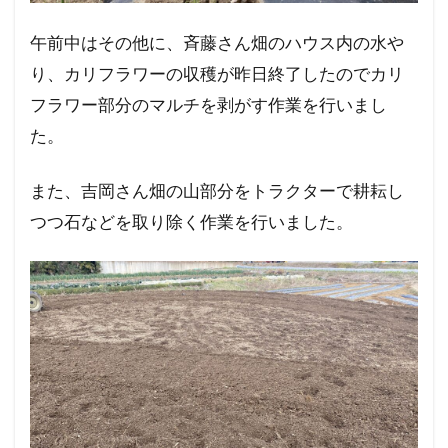
午前中はその他に、斉藤さん畑のハウス内の水や
り、カリフラワーの収穫が昨日終了したのでカリ
フラワー部分のマルチを剥がす作業を行いまし
た。
また、吉岡さん畑の山部分をトラクターで耕耘し
つつ石などを取り除く作業を行いました。