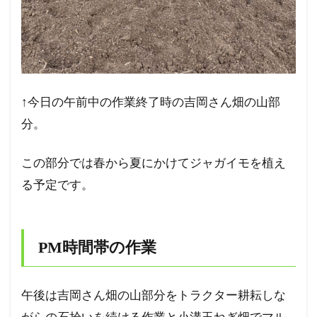
↑今日の午前中の作業終了時の吉岡さん畑の山部
分。
この部分では春から夏にかけてジャガイモを植え
る予定です。
PM時間帯の作業
午後は吉岡さん畑の山部分をトラクター耕耘しな
がらの石拾いを続ける作業と小溝玉ねぎ畑でマル