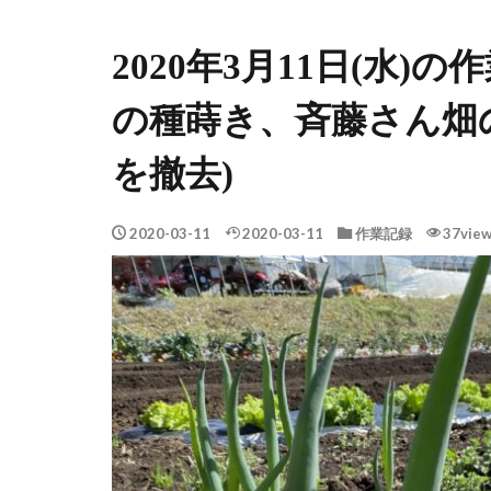
2020年3月11日(水)
の種蒔き、斉藤さん畑
を撤去)
2020-03-11
2020-03-11
作業記録
37vie