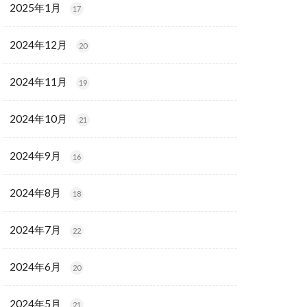
2025年1月
17
2024年12月
20
2024年11月
19
2024年10月
21
2024年9月
16
2024年8月
18
2024年7月
22
2024年6月
20
2024年5月
21