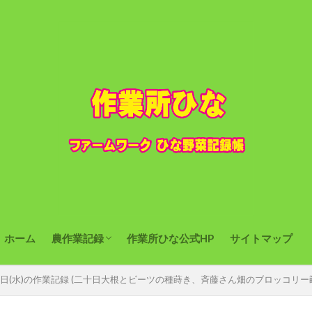
ホーム
農作業記録
作業所ひな公式HP
サイトマップ
お知らせ
作業記録
作業計画
農機具設備
11日(水)の作業記録 (二十日大根とビーツの種蒔き、斉藤さん畑のブロッコリ