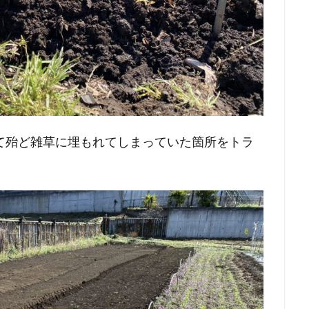
て殆ど雑草に埋もれてしまっていた箇所をトラ