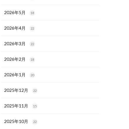
2026年5月
18
2026年4月
22
2026年3月
22
2026年2月
18
2026年1月
20
2025年12月
22
2025年11月
15
2025年10月
22