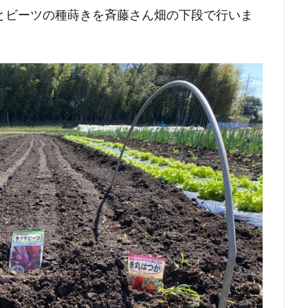
とビーツの種蒔きを斉藤さん畑の下段で行いま