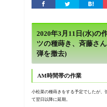
2020年3月11日(水
ツの種蒔き、斉藤さ
弾を撤去)
AM時間帯の作業
小松菜の種蒔きをする予定でしたが、
て翌日以降に延期。