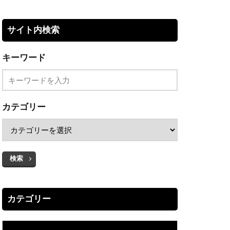
サイト内検索
キーワード
カテゴリー
検索
カテゴリー