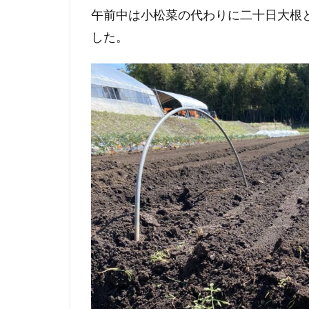
午前中は小松菜の代わりに二十日大根
した。