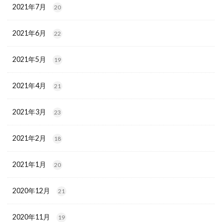
2021年7月
20
2021年6月
22
2021年5月
19
2021年4月
21
2021年3月
23
2021年2月
18
2021年1月
20
2020年12月
21
2020年11月
19