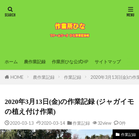
ホーム
農作業記録
作業所ひな公式HP
サイトマップ
HOME
農作業記録
作業記録
2020年3月13日(金)
2020年3月13日(金)の作業記録 (ジャガイモ
の植え付け作業)
2020-03-13
2020-03-14
作業記録
32view
0件
作業記録