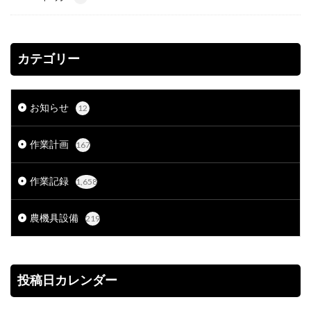
カテゴリー
お知らせ
12
作業計画
167
作業記録
1,658
農機具設備
219
投稿日カレンダー