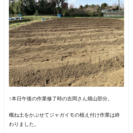
↑本日午後の作業修了時の吉岡さん畑山部分。
概ね土をかぶせてジャガイモの植え付け作業は終
わりました。