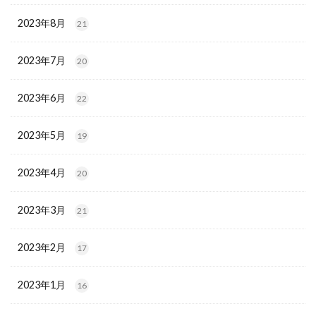
2023年8月
21
2023年7月
20
2023年6月
22
2023年5月
19
2023年4月
20
2023年3月
21
2023年2月
17
2023年1月
16