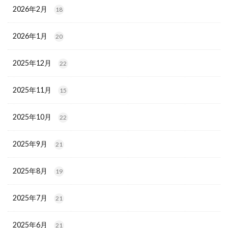
2026年2月
18
2026年1月
20
2025年12月
22
2025年11月
15
2025年10月
22
2025年9月
21
2025年8月
19
2025年7月
21
2025年6月
21