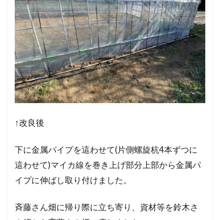
↑改良後
下に金属パイプを這わせて(片側螺旋杭4本ずつに
這わせて)マイカ線を巻き上げ部分上部から金属パ
イプに伸ばし取り付けました。
斉藤さん畑に帰り際に立ち寄り、資材等を鈴木さ