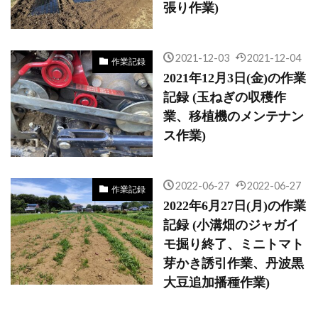
張り作業)
2021-12-03
2021-12-04
作業記録
2021年12月3日(金)の作業
記録 (玉ねぎの収穫作
業、移植機のメンテナン
ス作業)
2022-06-27
2022-06-27
作業記録
2022年6月27日(月)の作業
記録 (小溝畑のジャガイ
モ掘り終了、ミニトマト
芽かき誘引作業、丹波黒
大豆追加播種作業)