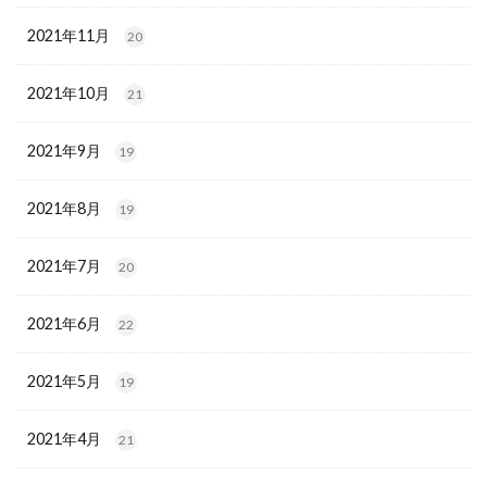
2021年11月
20
2021年10月
21
2021年9月
19
2021年8月
19
2021年7月
20
2021年6月
22
2021年5月
19
2021年4月
21