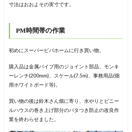
寸法はおおよその実寸です。
PM時間帯の作業
初めにスーパービバホームに行き買い物。
購入品は金属パイプ用のジョイント部品、モンキ
ーレンチ(200mm)、スケール(7.5m)、事務用品(畑
用ホワイトボード等)。
買い物の後は鈴木さん畑に寄り、水やりとビニー
ルハウスの巻き上げ部分のバタつき防止の改良作
業を終わらせました。