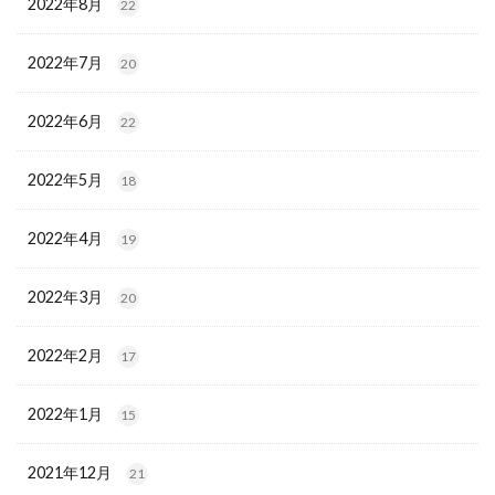
2022年8月
22
2022年7月
20
2022年6月
22
2022年5月
18
2022年4月
19
2022年3月
20
2022年2月
17
2022年1月
15
2021年12月
21