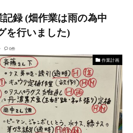
作業記録 (畑作業は雨の為中
グを行いました)
w
0件
作業計画