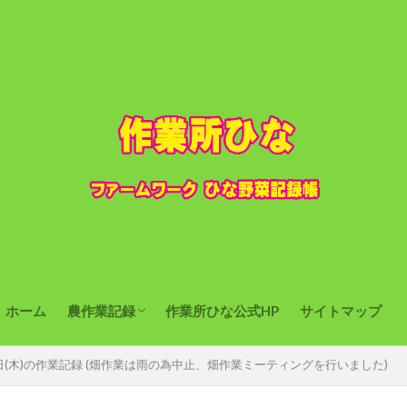
ホーム
農作業記録
作業所ひな公式HP
サイトマップ
お知らせ
作業記録
作業計画
農機具設備
1日(木)の作業記録 (畑作業は雨の為中止、畑作業ミーティングを行いました)