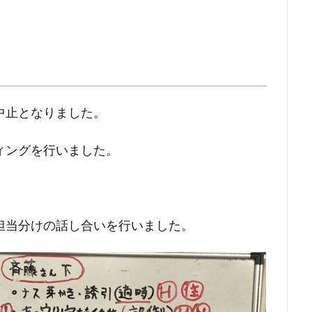
中止となりました。
ィングを行いました。
担当分けの話し合いを行いました。