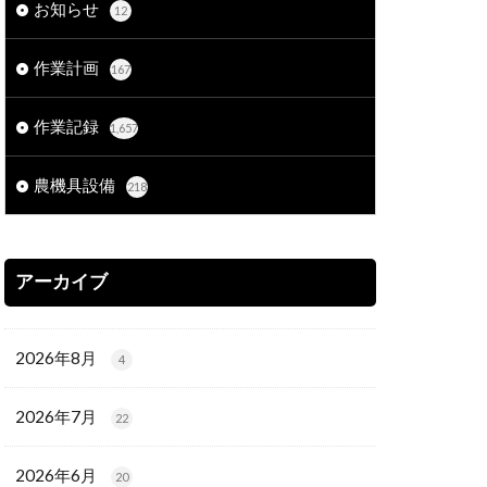
お知らせ
12
作業計画
167
作業記録
1,657
農機具設備
218
アーカイブ
2026年8月
4
2026年7月
22
2026年6月
20