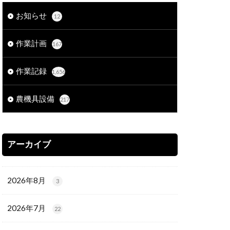
お知らせ
12
作業計画
167
作業記録
1,656
農機具設備
217
アーカイブ
2026年8月
3
2026年7月
22