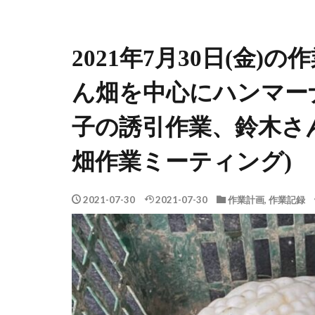
2021年7月30日(金)
ん畑を中心にハンマー
子の誘引作業、鈴木さ
畑作業ミーティング)
2021-07-30
2021-07-30
作業計画
,
作業記録