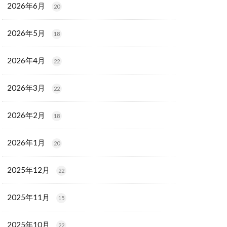
2026年6月
20
2026年5月
18
2026年4月
22
2026年3月
22
2026年2月
18
2026年1月
20
2025年12月
22
2025年11月
15
2025年10月
22