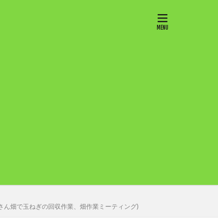
木さん畑で玉ねぎの回収作業、畑作業ミーティング)