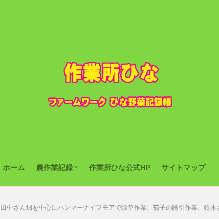
ホーム
農作業記録
作業所ひな公式HP
サイトマップ
お知らせ
作業記録
作業計画
農機具設備
藤さん畑･田中さん畑を中心にハンマーナイフモアで除草作業、茄子の誘引作業、鈴