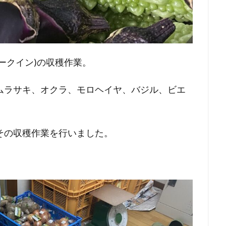
ークイン)の収穫作業。
ムラサキ、オクラ、モロヘイヤ、バジル、ビエ
その収穫作業を行いました。