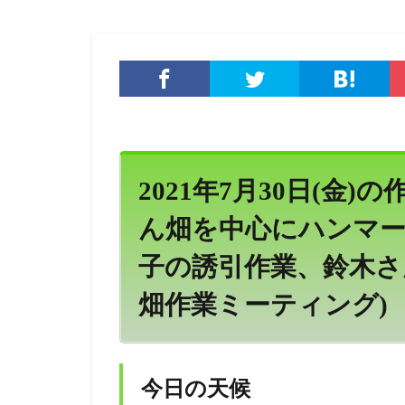
2021年7月30日(金)
ん畑を中心にハンマ
子の誘引作業、鈴木さ
畑作業ミーティング)
今日の天候