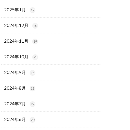
2025年1月
17
2024年12月
20
2024年11月
19
2024年10月
21
2024年9月
16
2024年8月
18
2024年7月
22
2024年6月
20