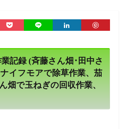
の作業記録 (斉藤さん畑･田中さ
ーナイフモアで除草作業、茄
ん畑で玉ねぎの回収作業、