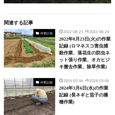
関連する記事
2022-08-23
2022-08-24
作業計画
2022年8月23日(火)の作業
記録 (ロマネスコ害虫捕
殺作業、落花生の防虫ネ
ット張り作業、オカヒジ
キ撤去作業、除草作業)
2024-03-06
2024-03-06
作業記録
2024年3月6日(水)の作業
記録 (長ネギと茄子の播
種作業)