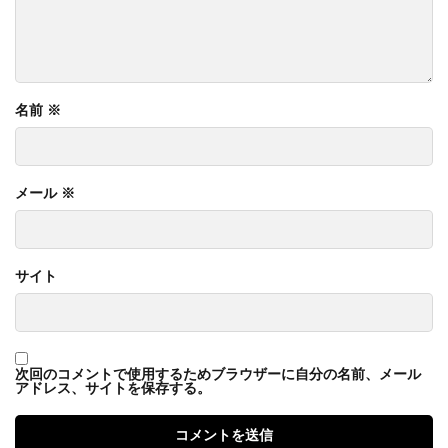
名前
※
メール
※
サイト
次回のコメントで使用するためブラウザーに自分の名前、メール
アドレス、サイトを保存する。