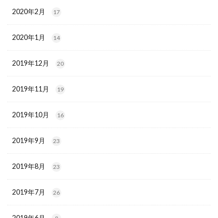
2020年2月
17
2020年1月
14
2019年12月
20
2019年11月
19
2019年10月
16
2019年9月
23
2019年8月
23
2019年7月
26
2019年6月