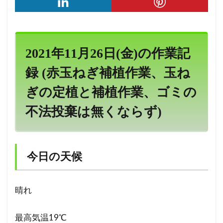
2021年11月26日(金)の作業記
録 (赤玉ねぎ補植作業、玉ね
ぎの定植と補植作業、ゴミの
不法投棄は無くならず)
今日の天候
晴れ
最高気温19℃