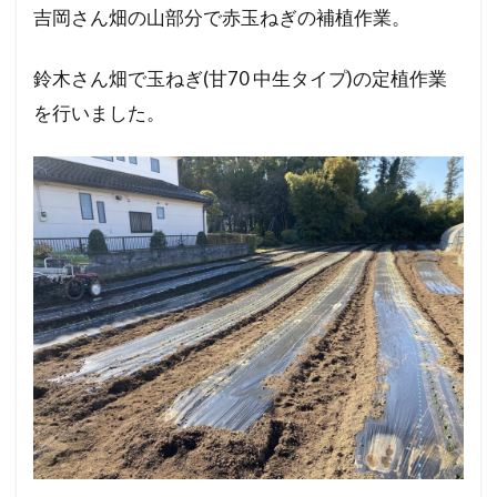
吉岡さん畑の山部分で赤玉ねぎの補植作業。
鈴木さん畑で玉ねぎ(甘70 中生タイプ)の定植作業
を行いました。