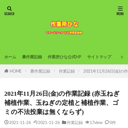
ホーム
農作業記録
作業所ひな公式HP
サイトマップ
HOME
農作業記録
作業記録
2021年11月26日(
2021年11月26日(金)の作業記録 (赤玉ねぎ
補植作業、玉ねぎの定植と補植作業、ゴ
ミの不法投棄は無くならず)
2021-11-26
2021-11-26
作業記録
17view
0件