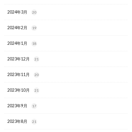
2024年3月
20
2024年2月
19
2024年1月
18
2023年12月
21
2023年11月
20
2023年10月
21
2023年9月
17
2023年8月
21