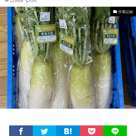
22view
0件
作業記録