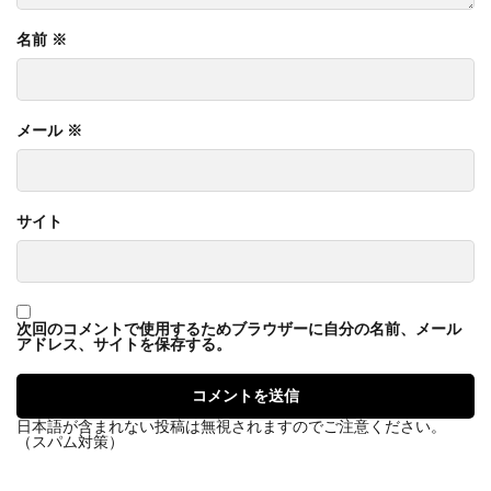
名前
※
メール
※
サイト
次回のコメントで使用するためブラウザーに自分の名前、メール
アドレス、サイトを保存する。
日本語が含まれない投稿は無視されますのでご注意ください。
（スパム対策）