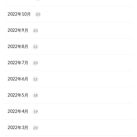
2022年10月
20
2022年9月
20
2022年8月
22
2022年7月
20
2022年6月
22
2022年5月
18
2022年4月
19
2022年3月
20