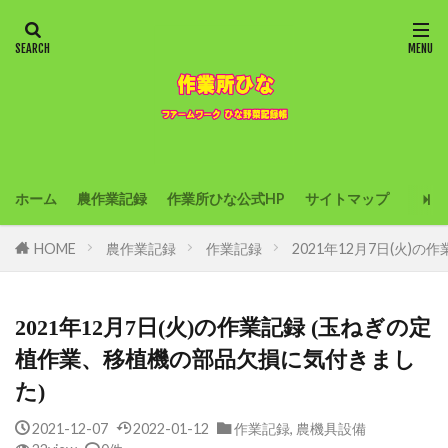
ホーム
農作業記録
作業所ひな公式HP
サイトマップ
HOME
農作業記録
作業記録
2021年12月7日(火)
2021年12月7日(火)の作業記録 (玉ねぎの定
植作業、移植機の部品欠損に気付きまし
た)
2021-12-07
2022-01-12
作業記録
,
農機具設備