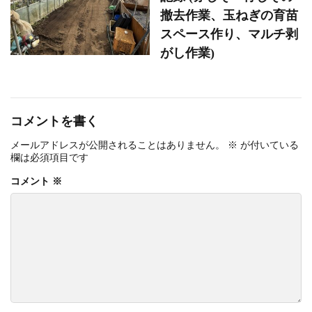
撤去作業、玉ねぎの育苗
スペース作り、マルチ剥
がし作業)
コメントを書く
メールアドレスが公開されることはありません。
※
が付いている
欄は必須項目です
コメント
※