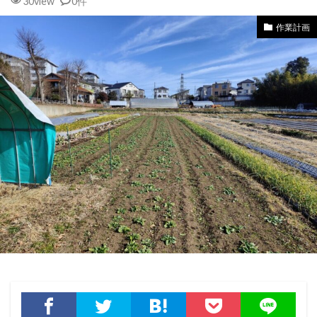
30view
0件
作業計画