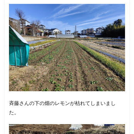
斉藤さんの下の畑のレモンが枯れてしまいまし
た。