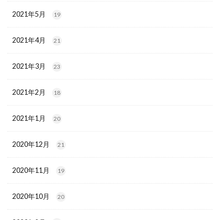
2021年5月
19
2021年4月
21
2021年3月
23
2021年2月
18
2021年1月
20
2020年12月
21
2020年11月
19
2020年10月
20