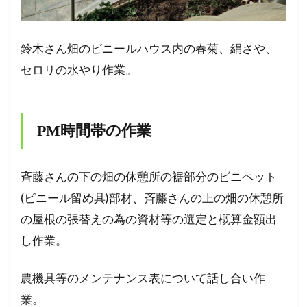
鈴木さん畑のビニールハウス内の春菊、絹さや、
セロリの水やり作業。
PM時間帯の作業
斉藤さんの下の畑の休憩所の裾部分のビニペット
(ビニール留め具)部材、斉藤さんの上の畑の休憩所
の屋根の張替えの為の資材等の選定と概算金額出
し作業。
農機具等のメンテナンス表について話し合い作
業。