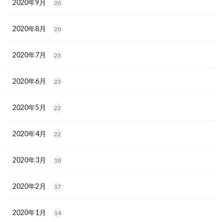
2020年9月
20
2020年8月
20
2020年7月
23
2020年6月
23
2020年5月
22
2020年4月
22
2020年3月
18
2020年2月
17
2020年1月
14