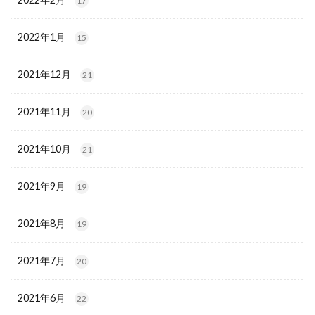
17
2022年1月
15
2021年12月
21
2021年11月
20
2021年10月
21
2021年9月
19
2021年8月
19
2021年7月
20
2021年6月
22