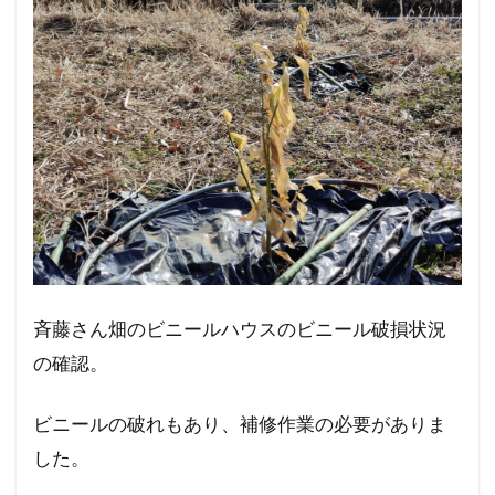
斉藤さん畑のビニールハウスのビニール破損状況
の確認。
ビニールの破れもあり、補修作業の必要がありま
した。