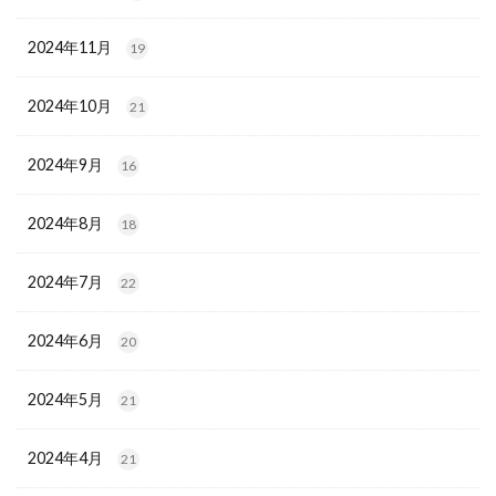
2024年11月
19
2024年10月
21
2024年9月
16
2024年8月
18
2024年7月
22
2024年6月
20
2024年5月
21
2024年4月
21