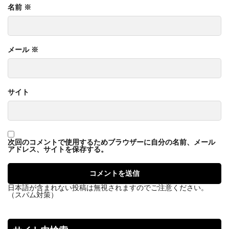
名前
※
メール
※
サイト
次回のコメントで使用するためブラウザーに自分の名前、メール
アドレス、サイトを保存する。
日本語が含まれない投稿は無視されますのでご注意ください。
（スパム対策）