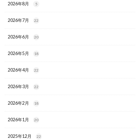
2026年8月
5
2026年7月
22
2026年6月
20
2026年5月
18
2026年4月
22
2026年3月
22
2026年2月
18
2026年1月
20
2025年12月
22