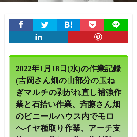
2022年1月18日(水)の作業記録
(吉岡さん畑の山部分の玉ね
ぎマルチの剥がれ直し補強作
業と石拾い作業、斉藤さん畑
のビニールハウス内でモロ
ヘイヤ種取り作業、アーチ支