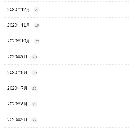
2020年12月
21
2020年11月
19
2020年10月
20
2020年9月
20
2020年8月
20
2020年7月
23
2020年6月
23
2020年5月
22