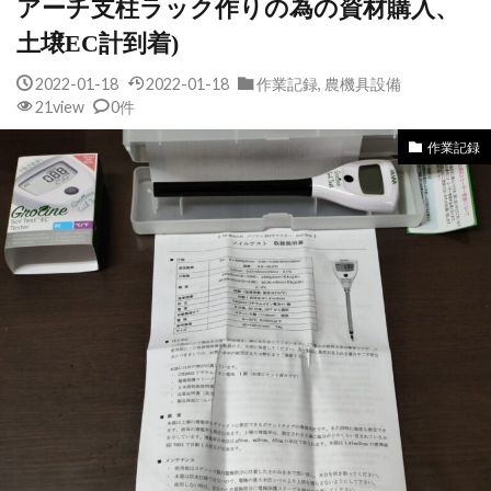
アーチ支柱ラック作りの為の資材購入、
土壌EC計到着)
2022-01-18
2022-01-18
作業記録
,
農機具設備
21view
0件
作業記録