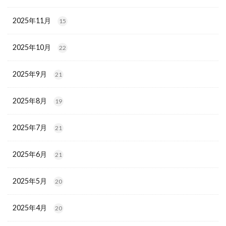
2025年11月
15
2025年10月
22
2025年9月
21
2025年8月
19
2025年7月
21
2025年6月
21
2025年5月
20
2025年4月
20