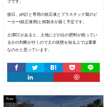
プです。
後日、pH計と専用の校正液とプラスチック製のビ
ーカー(校正液用)と精製水が届く予定です。
土壌ECがあると、土地にどの位の肥料が残ってい
るかの判断が付くので土の状態を知る上では重要
なのかと思っています。
Prev