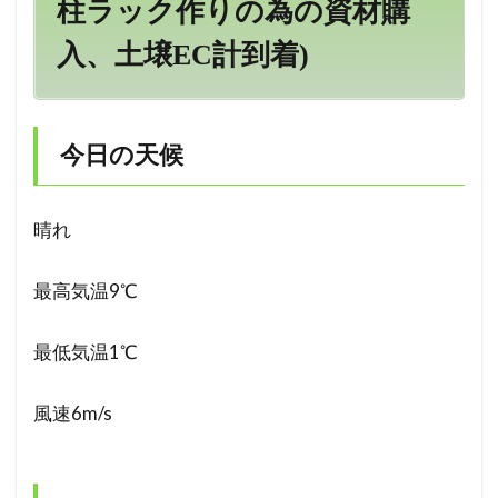
柱ラック作りの為の資材購
入、土壌EC計到着)
今日の天候
晴れ
最高気温9℃
最低気温1℃
風速6m/s