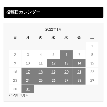
投稿日カレンダー
2022年1月
日
月
火
水
木
金
土
1
2
3
4
5
6
7
8
9
10
11
12
13
14
15
16
17
18
19
20
21
22
23
24
25
26
27
28
29
30
31
« 12月
2月 »