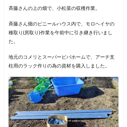
斉藤さんの上の畑で、小松菜の収穫作業。
斉藤さん畑のビニールハウス内で、モロヘイヤの
種取り(房取り)作業を午前中に引き継き行いまし
た。
地元のコメリとスーパービバホームで、アーチ支
柱用のラック作りの為の資材を購入しました。