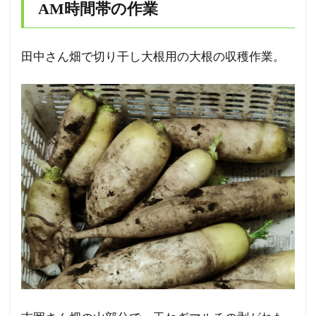
AM時間帯の作業
田中さん畑で切り干し大根用の大根の収穫作業。