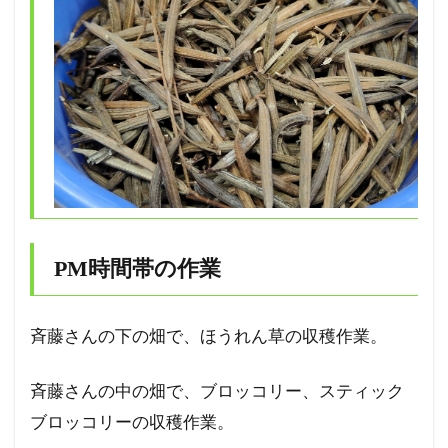
PM時間帯の作業
斉藤さんの下の畑で、ほうれん草の収穫作業。
斉藤さんの中の畑で、ブロッコリー、スティック
ブロッコリーの収穫作業。