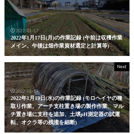
2022-01-17
2022年1月17日(月)の作業記録 (午前は収穫作業
メイン、午後は畑作業資材選定と計算等)
Next
2022-01-19
2022年1月19日(水)の作業記録 (モロヘイヤの種
取り作業、アーチ支柱置き場の製作作業、マル
チ置き場に支柱を追加、土壌pH測定器の試運
転、オクラ等の残渣を細断)