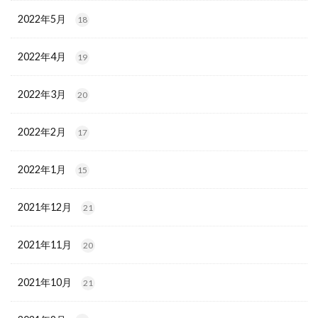
2022年5月
18
2022年4月
19
2022年3月
20
2022年2月
17
2022年1月
15
2021年12月
21
2021年11月
20
2021年10月
21