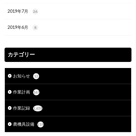
2019年7月
26
2019年6月
8
カテゴリー
お知らせ
12
作業計画
167
作業記録
1,658
農機具設備
219