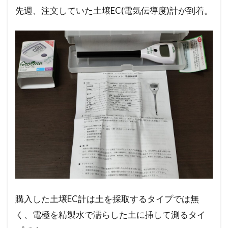
先週、注文していた土壌EC(電気伝導度)計が到着。
購入した土壌EC計は土を採取するタイプでは無
く、電極を精製水で濡らした土に挿して測るタイ