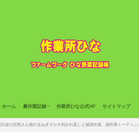
ホーム
農作業記録
作業所ひな公式HP
サイトマップ
お知らせ
作業記録
作業計画
農機具設備
21日(金) (吉岡さん畑の玉ねぎマルチ剥がれ直しと補強作業、畑作業ミーティン