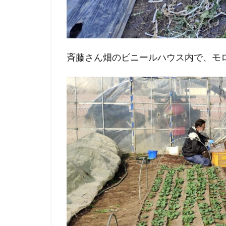
斉藤さん畑のビニールハウス内で、モ