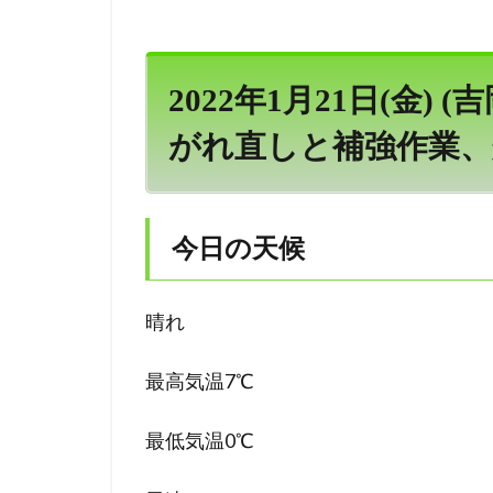
2022年1月21日(金
がれ直しと補強作業、
今日の天候
晴れ
最高気温7℃
最低気温0℃