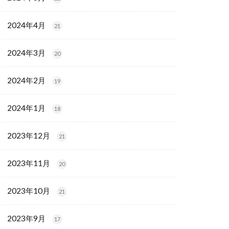
2024年4月
21
2024年3月
20
2024年2月
19
2024年1月
18
2023年12月
21
2023年11月
20
2023年10月
21
2023年9月
17