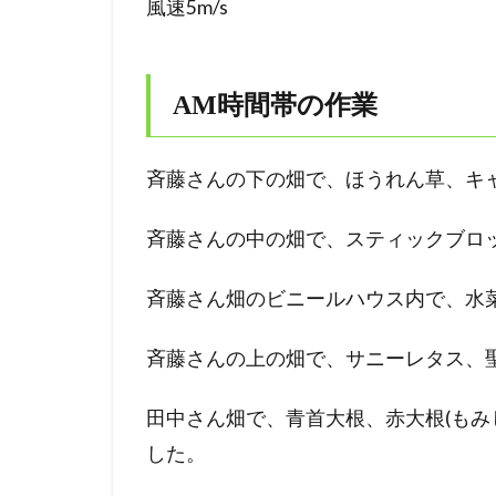
風速5m/s
AM時間帯の作業
斉藤さんの下の畑で、ほうれん草、キ
斉藤さんの中の畑で、スティックブロ
斉藤さん畑のビニールハウス内で、水
斉藤さんの上の畑で、サニーレタス、
田中さん畑で、青首大根、赤大根(もみ
した。