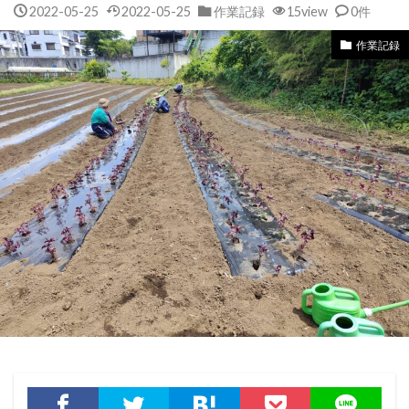
2022-05-25
2022-05-25
作業記録
15view
0件
作業記録