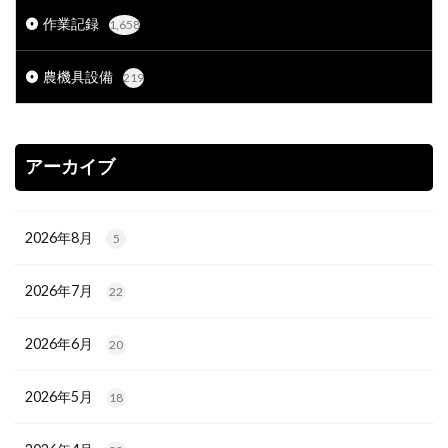
作業記録
1,658
農機具設備
219
アーカイブ
2026年8月
5
2026年7月
22
2026年6月
20
2026年5月
18