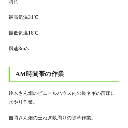
晴れ
最高気温31℃
最低気温18℃
風速3m/s
AM時間帯の作業
鈴木さん畑のビニールハウス内の長ネギの苗床に
水やり作業。
吉岡さん畑の玉ねぎ畝周りの除草作業。