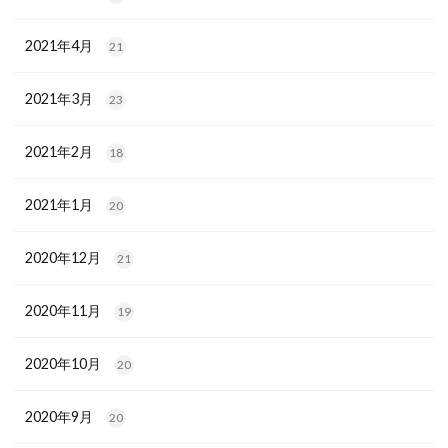
2021年4月
21
2021年3月
23
2021年2月
18
2021年1月
20
2020年12月
21
2020年11月
19
2020年10月
20
2020年9月
20