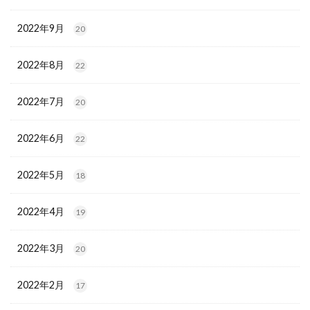
2022年9月
20
2022年8月
22
2022年7月
20
2022年6月
22
2022年5月
18
2022年4月
19
2022年3月
20
2022年2月
17