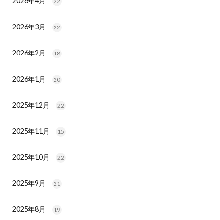
2026年4月
22
2026年3月
22
2026年2月
18
2026年1月
20
2025年12月
22
2025年11月
15
2025年10月
22
2025年9月
21
2025年8月
19