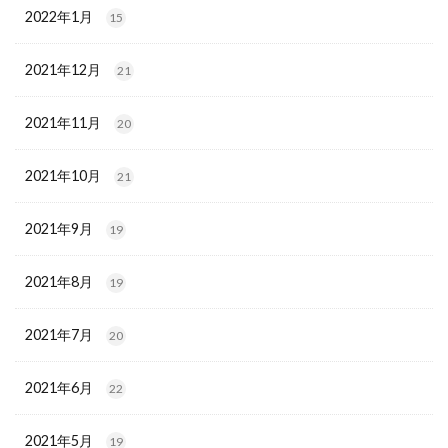
2022年1月
15
2021年12月
21
2021年11月
20
2021年10月
21
2021年9月
19
2021年8月
19
2021年7月
20
2021年6月
22
2021年5月
19