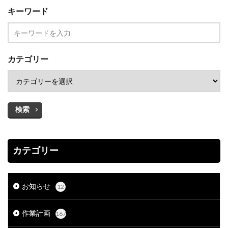
キーワード
カテゴリー
検索
カテゴリー
お知らせ
12
作業計画
167