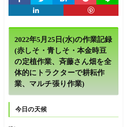
2022年5月25日(水)の作業記録
(赤しそ・青しそ・本金時豆
の定植作業、斉藤さん畑を全
体的にトラクターで耕耘作
業、マルチ張り作業)
今日の天候