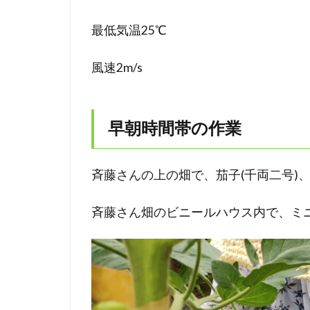
最低気温25℃
風速2m/s
早朝時間帯の作業
斉藤さんの上の畑で、茄子(千両二号)、
斉藤さん畑のビニールハウス内で、ミニ