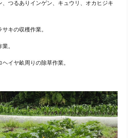
ン、つるありインゲン、キュウリ、オカヒジキ
ラサキの収穫作業。
作業。
ロヘイヤ畝周りの除草作業。