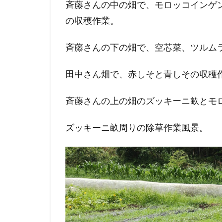
斉藤さんの中の畑で、モロッコインゲ
の収穫作業。
斉藤さんの下の畑で、空芯菜、ツルム
田中さん畑で、赤しそと青しその収穫
斉藤さんの上の畑のズッキーニ畝とモ
ズッキーニ畝周りの除草作業風景。