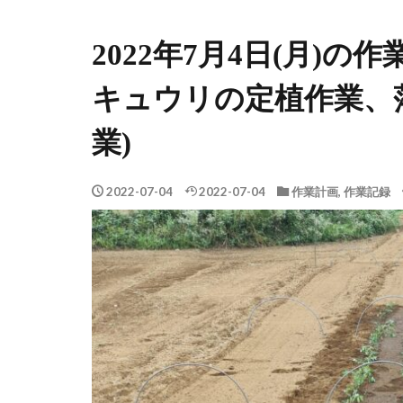
2022年7月4日(月)の
キュウリの定植作業、
業)
2022-07-04
2022-07-04
作業計画
,
作業記録