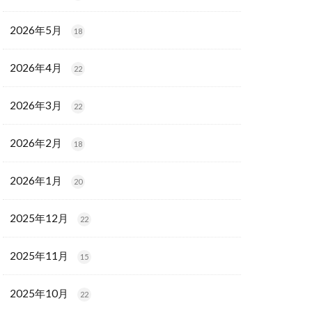
2026年5月
18
2026年4月
22
2026年3月
22
2026年2月
18
2026年1月
20
2025年12月
22
2025年11月
15
2025年10月
22