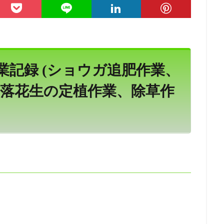
の作業記録 (ショウガ追肥作業、
落花生の定植作業、除草作