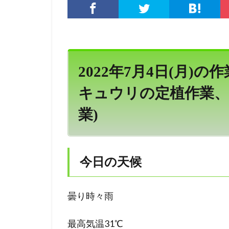
2022年7月4日(月)
キュウリの定植作業、
業)
今日の天候
曇り時々雨
最高気温31℃