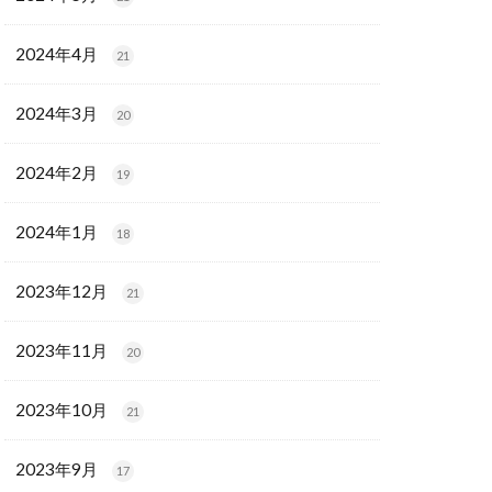
2024年4月
21
2024年3月
20
2024年2月
19
2024年1月
18
2023年12月
21
2023年11月
20
2023年10月
21
2023年9月
17