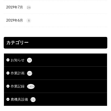
2019年7月
26
2019年6月
8
カテゴリー
お知らせ
12
作業計画
167
作業記録
1,656
農機具設備
217