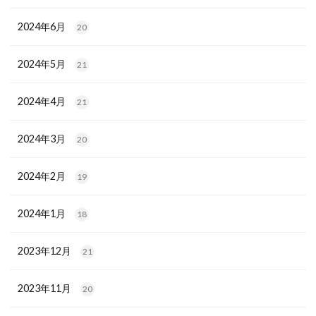
2024年6月
20
2024年5月
21
2024年4月
21
2024年3月
20
2024年2月
19
2024年1月
18
2023年12月
21
2023年11月
20