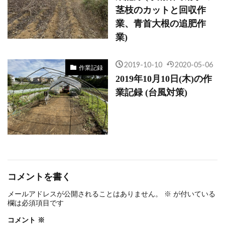
茎枝のカットと回収作
業、青首大根の追肥作
業)
2019-10-10
2020-05-06
作業記録
2019年10月10日(木)の作
業記録 (台風対策)
コメントを書く
メールアドレスが公開されることはありません。
※
が付いている
欄は必須項目です
コメント
※