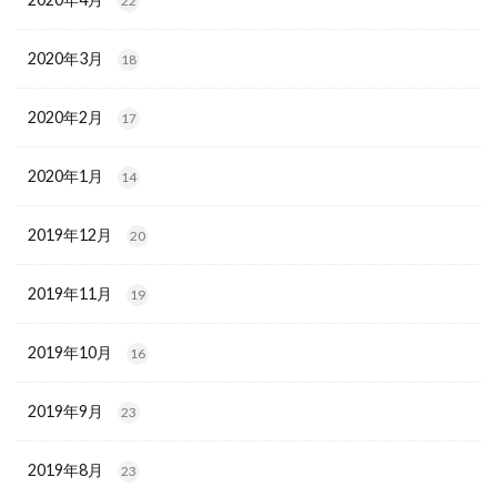
22
2020年3月
18
2020年2月
17
2020年1月
14
2019年12月
20
2019年11月
19
2019年10月
16
2019年9月
23
2019年8月
23