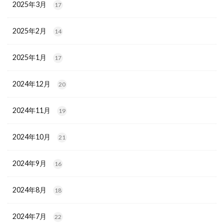
2025年3月
17
2025年2月
14
2025年1月
17
2024年12月
20
2024年11月
19
2024年10月
21
2024年9月
16
2024年8月
18
2024年7月
22