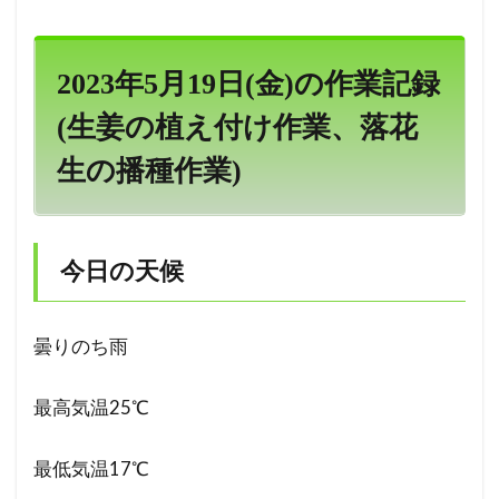
2023年5月19日(金)の作業記録
(生姜の植え付け作業、落花
生の播種作業)
今日の天候
曇りのち雨
最高気温25℃
最低気温17℃