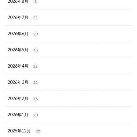
2026年8月
3
2026年7月
22
2026年6月
20
2026年5月
18
2026年4月
22
2026年3月
22
2026年2月
18
2026年1月
20
2025年12月
22