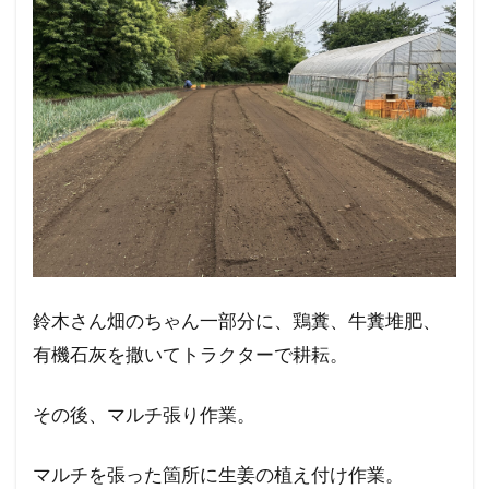
鈴木さん畑のちゃん一部分に、鶏糞、牛糞堆肥、
有機石灰を撒いてトラクターで耕耘。
その後、マルチ張り作業。
マルチを張った箇所に生姜の植え付け作業。