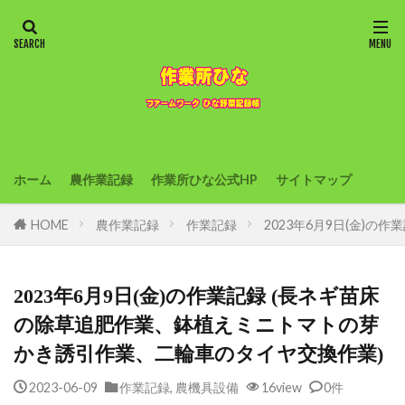
ホーム
農作業記録
作業所ひな公式HP
サイトマップ
HOME
農作業記録
作業記録
2023年6月9日(金)
2023年6月9日(金)の作業記録 (長ネギ苗床
の除草追肥作業、鉢植えミニトマトの芽
かき誘引作業、二輪車のタイヤ交換作業)
2023-06-09
作業記録
,
農機具設備
16view
0件