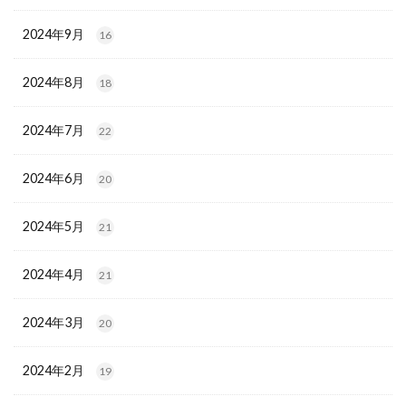
2024年9月
16
2024年8月
18
2024年7月
22
2024年6月
20
2024年5月
21
2024年4月
21
2024年3月
20
2024年2月
19