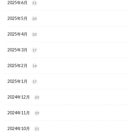
2025年6月
21
2025年5月
20
2025年4月
20
2025年3月
17
2025年2月
14
2025年1月
17
2024年12月
20
2024年11月
19
2024年10月
21