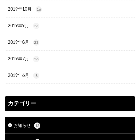
2019年10月
16
2019年9月
23
2019年8月
23
2019年7月
26
2019年6月
8
カテゴリー
お知らせ
12