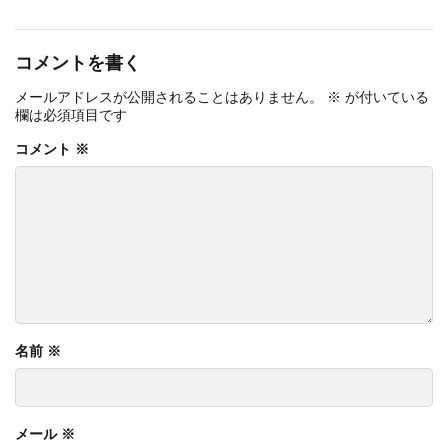
コメントを書く
メールアドレスが公開されることはありません。
※
が付いている
欄は必須項目です
コメント
※
名前
※
メール
※