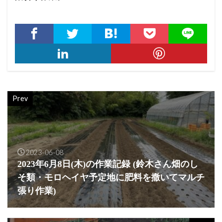
Prev
2023-06-08
2023年6月8日(木)の作業記録 (鈴木さん畑のし
そ類・モロヘイヤ予定地に肥料を撒いてマルチ
張り作業)