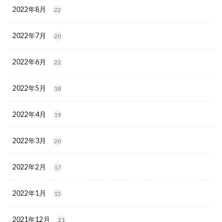
2022年8月
22
2022年7月
20
2022年6月
22
2022年5月
18
2022年4月
19
2022年3月
20
2022年2月
17
2022年1月
15
2021年12月
21