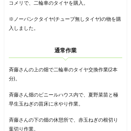
コメリで、二輪車のタイヤを購入。
※ノーパンクタイヤ(チューブ無しタイヤ)の物を購
入しました。
通常作業
斉藤さんの上の畑で二輪車のタイヤ交換作業(2本
分)。
斉藤さん畑のビニールハウス内で、夏野菜苗と極
早生玉ねぎの苗床に水やり作業。
斉藤さんの下の畑の休憩所で、赤玉ねぎの根切り
葉切り作業。