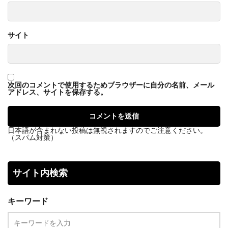
サイト
次回のコメントで使用するためブラウザーに自分の名前、メール
アドレス、サイトを保存する。
日本語が含まれない投稿は無視されますのでご注意ください。
（スパム対策）
サイト内検索
キーワード