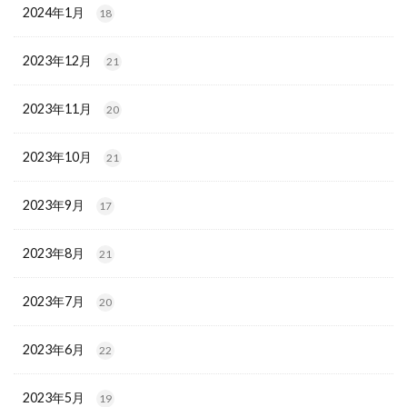
2024年1月
18
2023年12月
21
2023年11月
20
2023年10月
21
2023年9月
17
2023年8月
21
2023年7月
20
2023年6月
22
2023年5月
19