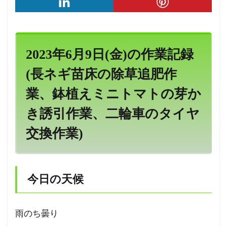
2023年6月9日(金)の作業記録
(長ネギ苗床の除草追肥作
業、鉢植えミニトマトの芽か
き誘引作業、二輪車のタイヤ
交換作業)
今日の天候
雨のち曇り