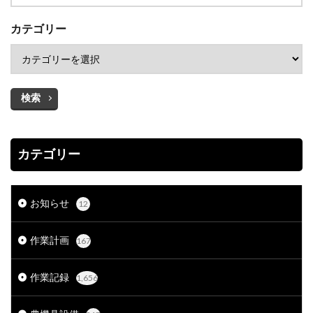
カテゴリー
検索
カテゴリー
お知らせ
12
作業計画
167
作業記録
1,656