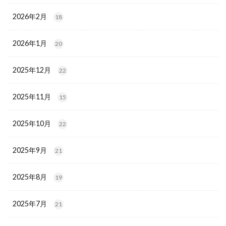
2026年2月
18
2026年1月
20
2025年12月
22
2025年11月
15
2025年10月
22
2025年9月
21
2025年8月
19
2025年7月
21