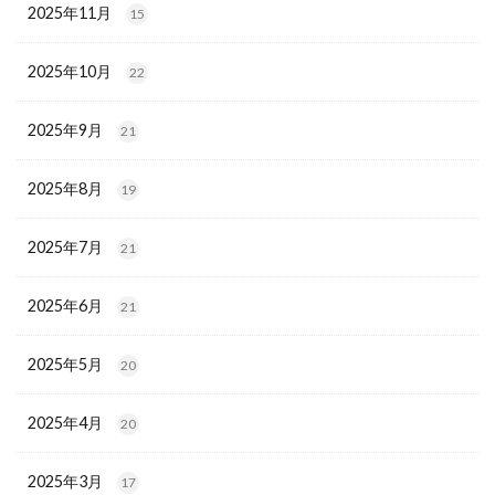
2025年11月
15
2025年10月
22
2025年9月
21
2025年8月
19
2025年7月
21
2025年6月
21
2025年5月
20
2025年4月
20
2025年3月
17