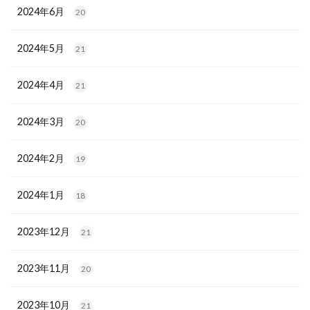
2024年6月
20
2024年5月
21
2024年4月
21
2024年3月
20
2024年2月
19
2024年1月
18
2023年12月
21
2023年11月
20
2023年10月
21