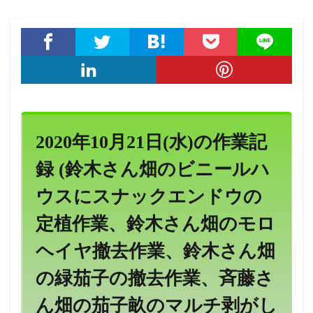
2020年10月21日(水)の作業記
録 (鈴木さん畑のビニールハ
ウスにスナックエンドウの
定植作業、鈴木さん畑のモロ
ヘイヤ撤去作業、鈴木さん畑
の緑茄子の撤去作業、斉藤さ
ん畑の茄子畝のマルチ剥がし