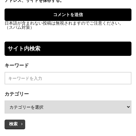
アドレス、サイトを保存する。
日本語が含まれない投稿は無視されますのでご注意ください。
（スパム対策）
サイト内検索
キーワード
カテゴリー
検索