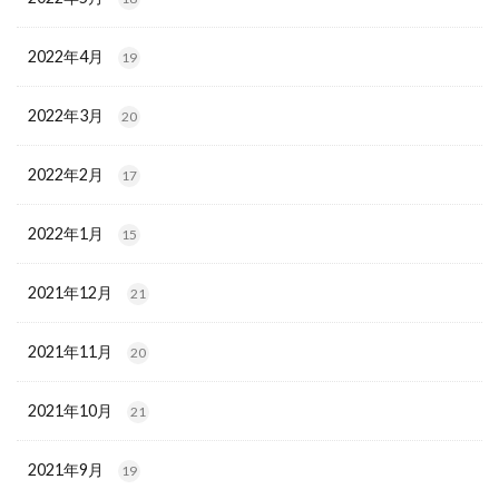
2022年4月
19
2022年3月
20
2022年2月
17
2022年1月
15
2021年12月
21
2021年11月
20
2021年10月
21
2021年9月
19