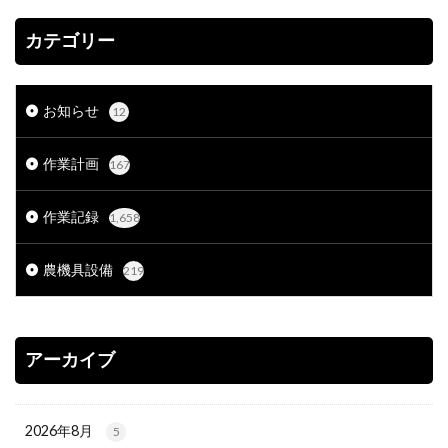
カテゴリー
お知らせ
12
作業計画
167
作業記録
1,658
農機具設備
219
アーカイブ
2026年8月
5