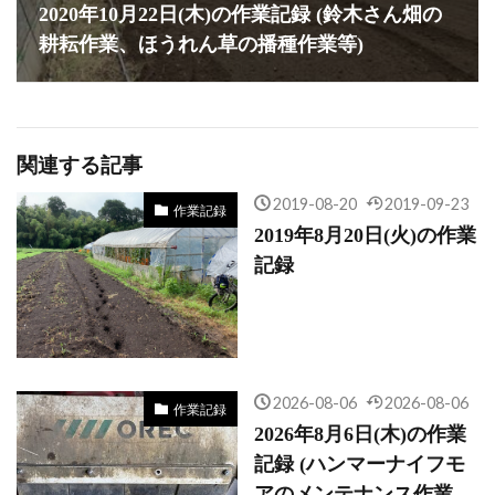
2020年10月22日(木)の作業記録 (鈴木さん畑の
耕耘作業、ほうれん草の播種作業等)
関連する記事
2019-08-20
2019-09-23
作業記録
2019年8月20日(火)の作業
記録
2026-08-06
2026-08-06
作業記録
2026年8月6日(木)の作業
記録 (ハンマーナイフモ
アのメンテナンス作業、