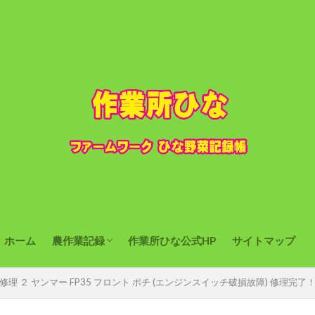
ホーム
農作業記録
作業所ひな公式HP
サイトマップ
お知らせ
作業記録
作業計画
農機具設備
修理 ２ ヤンマー FP35 フロント ポチ (エンジンスイッチ破損故障) 修理完了