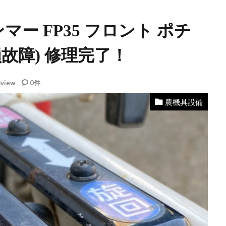
マー FP35 フロント ポチ
故障) 修理完了！
view
0件
農機具設備